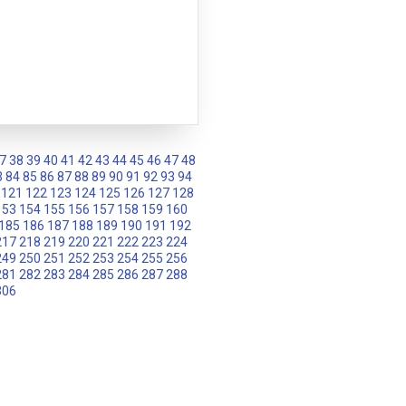
7
38
39
40
41
42
43
44
45
46
47
48
3
84
85
86
87
88
89
90
91
92
93
94
121
122
123
124
125
126
127
128
153
154
155
156
157
158
159
160
185
186
187
188
189
190
191
192
217
218
219
220
221
222
223
224
249
250
251
252
253
254
255
256
281
282
283
284
285
286
287
288
306