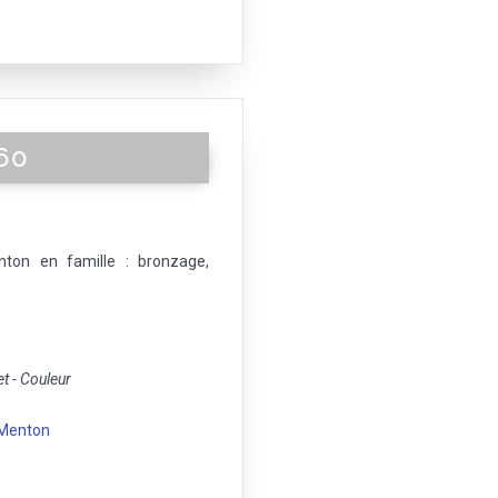
60
ton en famille : bronzage,
 - Couleur
Menton