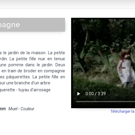
a-Brune
|
Porquerolles
|
Callelongue
|
Vallon des Auffes
|
Sormiou
|
La Ma
Fort Saint-Jean
|
Le Panier (Quartier)
|
Montée des Accoules
|
Madrague
ulevard d'Athènes
|
La Joliette
|
Canebière
|
Eglise St Ferréol - Les Augu
pagne
élodrome
|
Palais Longchamp
|
Rue de Rome
|
Plage du Prophète
|
Plage
rniche
|
Plage du Prado
|
Parc Borely
|
Les Goudes
|
Place Castellane
|
Ch
Place de Lenche
ns le jardin de la maison. La petite
ardin. La petite fille nue en tenue
une pomme dans le jardin. Deux
 en train de broder en compagnie
 des pâquerettes. La petite fille en
sur une branche d'un arbre.
querette - tuyau d'arrosage
 mm
Muet - Couleur
Télécharger l