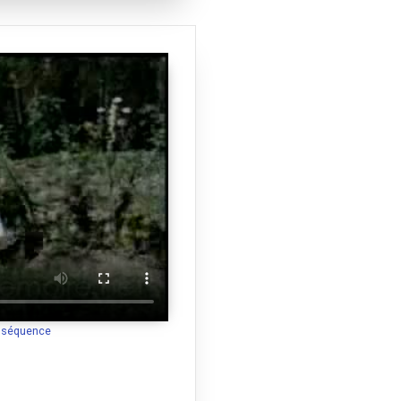
jor (Cathédrale)
|
Eglise des
 Montredon
|
Gare St Charles
|
stins
|
La Cité Radieuse
|
Palais
 des Catalans
|
Eglise st-Laurent
ateau Gombert
|
Roucas Blanc
|
a séquence