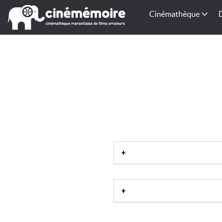
Cinémathèque
Centre Est de la France
|
Centre
de la France
|
DOM-TOM
|
A
Bourgogne
|
Champagne-Ar
Calais
|
Picardie
|
Corse
|
Lang
Réunion-974
|
Saint-Pierre-et