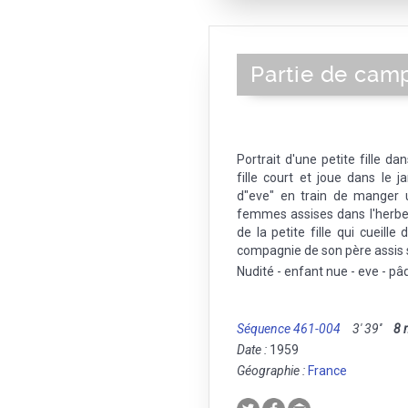
la Tête d'Or
|
Notre-Dame-l
Accoules
|
Quai des Belges
|
Avenue du prado
|
Noailles
|
Bo
Partie de cam
du Pharo
|
L 'Estaque
|
Stade V
|
Quai du Port
|
Belsunce
|
La Co
Portrait d'une petite fille da
fille court et joue dans le j
d"eve" en train de manger 
femmes assises dans l'herbe
de la petite fille qui cueille
compagnie de son père assis 
Nudité - enfant nue - eve - pâ
Séquence 461-004
3' 39''
8
Date :
1959
Géographie :
France