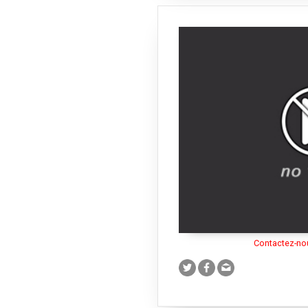
Rochelle
|
La Tronche (38)
Sarcelles
|
Rouen
|
Pointe-à-P
Mont Ventoux
|
Alès
|
Aigues-
Septèmes-les-Vallons
|
Lac d
Saint-Paul-de-Vence
|
Saint-E
La Fare-les-Oliviers
|
Vaison-
(fleuve)
|
Le Drac (fleuve)
|
Font
Berre-l'Étang
|
La Bouilladisse
Châteauneuf-les-Martigues
|
Grans
|
Graveson
|
Gréasque
Alpilles
|
Meyrargues
|
Meyreuil
Provence
|
Plan-de-Cuques
|
Pl
Roquefort-la-Bédoule
|
Roquev
|
Saint-Martin-de-Crau
|
Saint
Victoret
|
Sénas
|
Simiane-Coll
|
Aiguines
|
Les Salles-sur-Ver
Martin-Vésubie
|
Montfuron
Grande-Motte
|
Théus
|
Savin
Contactez-nou
Roussillon
|
Vars
|
Fayence
|
An
Sainte-Tulle
|
Castellane
|
Lurs
les-Bains
|
Le Coudray-Mont
13013
|
13014
|
13015
|
13016
|
Pont d'Avignon
|
Alyscamps
|
R