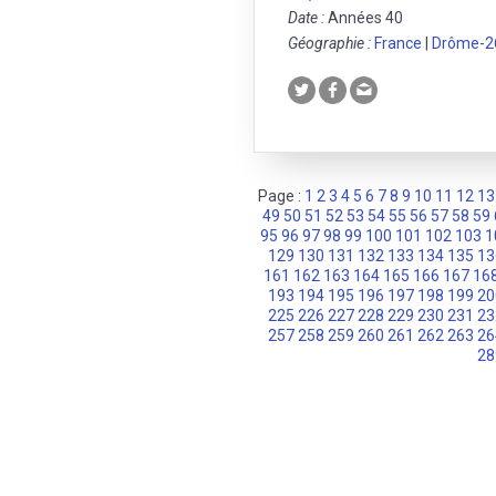
Date :
Années 40
Géographie :
France
|
Drôme-2
Page :
1
2
3
4
5
6
7
8
9
10
11
12
13
49
50
51
52
53
54
55
56
57
58
59
95
96
97
98
99
100
101
102
103
1
129
130
131
132
133
134
135
13
161
162
163
164
165
166
167
16
193
194
195
196
197
198
199
20
225
226
227
228
229
230
231
23
257
258
259
260
261
262
263
26
28