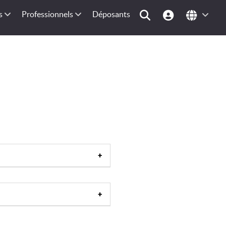
s
Professionnels
Déposants
ud-Est de la France
|
Sud-Ouest
Poitou-Charentes
|
Alsace
|
ute-Normandie
|
Nord-Pas-de-
ées
|
D.O.M
|
T.O.M
|
Camargue
|
e-Loire-43
|
Puy-de-Dôme-63
|