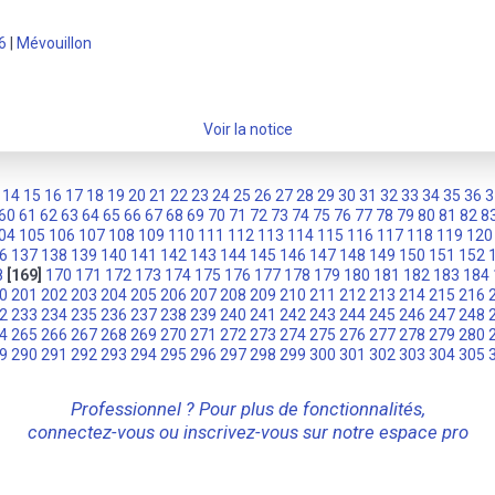
6
|
Mévouillon
Voir la notice
14
15
16
17
18
19
20
21
22
23
24
25
26
27
28
29
30
31
32
33
34
35
36
3
60
61
62
63
64
65
66
67
68
69
70
71
72
73
74
75
76
77
78
79
80
81
82
8
04
105
106
107
108
109
110
111
112
113
114
115
116
117
118
119
120
6
137
138
139
140
141
142
143
144
145
146
147
148
149
150
151
152
8
[169]
170
171
172
173
174
175
176
177
178
179
180
181
182
183
184
0
201
202
203
204
205
206
207
208
209
210
211
212
213
214
215
216
2
233
234
235
236
237
238
239
240
241
242
243
244
245
246
247
248
4
265
266
267
268
269
270
271
272
273
274
275
276
277
278
279
280
9
290
291
292
293
294
295
296
297
298
299
300
301
302
303
304
305
Professionnel ? Pour plus de fonctionnalités,
connectez-vous ou inscrivez-vous sur notre espace pro