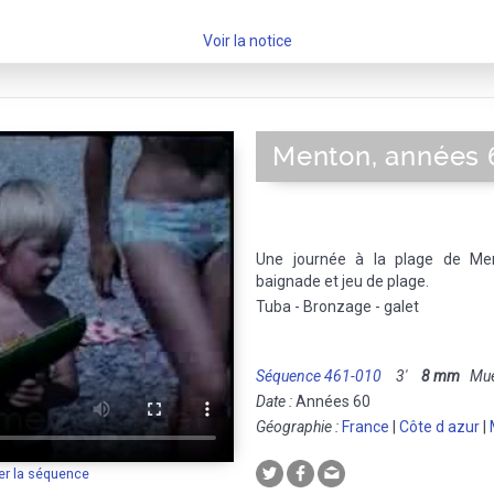
Voir la notice
Menton, années 
Une journée à la plage de Men
baignade et jeu de plage.
Tuba - Bronzage - galet
Séquence 461-010
3'
8 mm
Muet
Date :
Années 60
Géographie :
France
|
Côte d azur
|
er la séquence