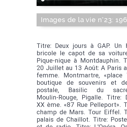
Images de la vie n°23: 196
Titre: Deux jours à GAP. U
bricole le capot de sa voiture
Pique-nique à Montdauphin. Ti
20 Juillet au 13 Août: A Paris
femme. Montmartre, «place T
boutique de souvenirs et d
postale, Basilic du sacré
Moulin-Rouge, Pigalle. Titre:
XX ème. «87 Rue Pelleport». T
champ de Mars. Tour Eiffel. T
palais de Chaillot. Titre: Post
et de radio. Titre: L'Opéra. 