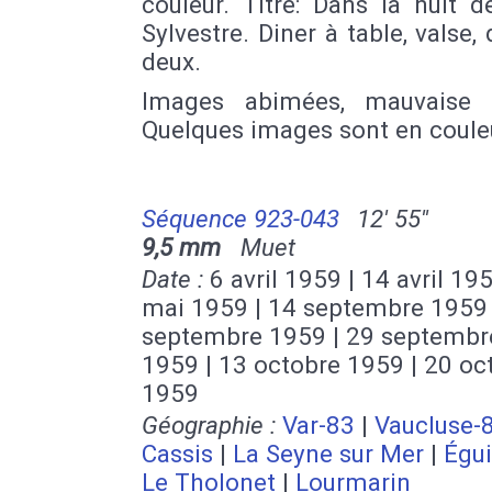
couleur. Titre: Dans la nuit d
Sylvestre. Diner à table, valse,
deux.
Images abimées, mauvaise q
Quelques images sont en coule
Séquence 923-043
12' 55''
9,5 mm
Muet
Date :
6 avril 1959 | 14 avril 195
mai 1959 | 14 septembre 1959 
septembre 1959 | 29 septembr
1959 | 13 octobre 1959 | 20 oc
1959
Géographie :
Var-83
|
Vaucluse-
Cassis
|
La Seyne sur Mer
|
Égui
Le Tholonet
|
Lourmarin