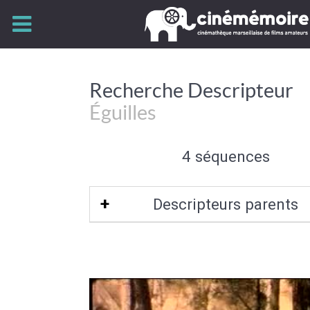
Recherche Descripteur
Éguilles
4 séquences
Descripteurs parents
Bouches-du-Rhône-13
|
Provence-Alp
d'Azur
|
Bassin méditerranéen frança
Est de la France
|
Bassin méditerra
France
|
Sud de la France
|
Europe de 
Union Européenne
|
Europe