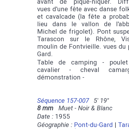
avant de pique-niquer. Diff
vues d'une fête avec danse fol
et cavalcade (la fête a proba
lieu dans le vallon de l'ab
Michel de frigolet). Pont sus
Tarascon sur le Rhône, Vi
moulin de Fontvieille. vues du
Gard.
Table de camping - poulet
cavalier - cheval camar
démonstration -
Séquence 157-007
5' 19''
8 mm
Muet - Noir & Blanc
Date :
1955
Géographie :
Pont-du-Gard
|
Tar