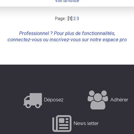
Voir la notice
Page :
[1]
2
3
Professionnel ? Pour plus de fonctionnalités,
connectez-vous ou inscrivez-vous sur notre espace pro
Déposez
Adhérer
News letter