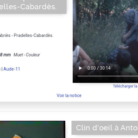
elles-Cabardès.
briès - Pradelles-Cabardès.
8 mm
Muet - Couleur
s
|
Aude-11
Télécharger l
Voir la notice
Clin d'oeil à An