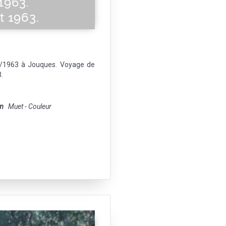
1963.
t 1963.
4/1963 à Jouques. Voyage de
.
m
Muet - Couleur