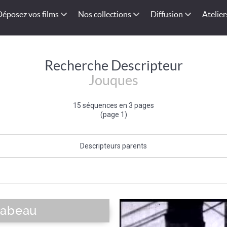
Déposez vos films
Nos collections
Diffusion
Atelier
Recherche Descripteur
Jouques
15 séquences en 3 pages
(page 1)
Descripteurs parents
nce-Alpes-Côte d'Azur
|
Bassin méditerranéen français
|
Sud-Est de la 
France
|
Sud de la France
|
Europe de l'Ouest
|
Union Européenne
|
Europ
rabeau