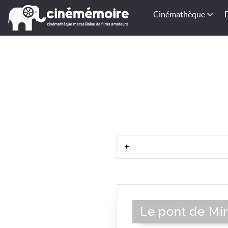
Cinémathèque
Bouches-du-Rhône-13
|
Prove
Le pont de Mi