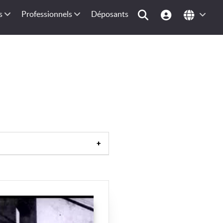
s
Professionnels
Déposants
France
|
Bassin méditerranéen
|
e