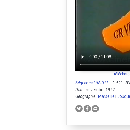
Télécharg
Séquence 308-013
9' 59''
D
Date :
novembre 1997
Géographie :
Marseille
|
Jouqu