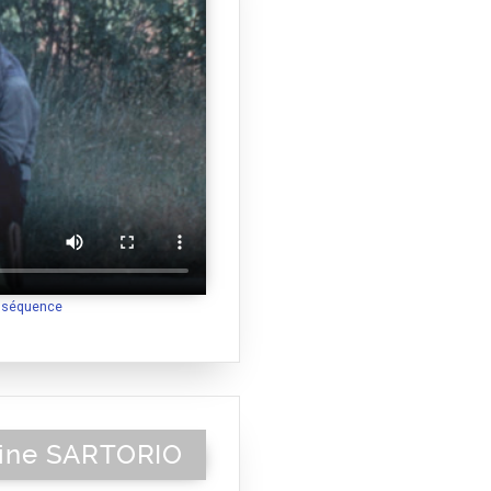
a séquence
toine SARTORIO