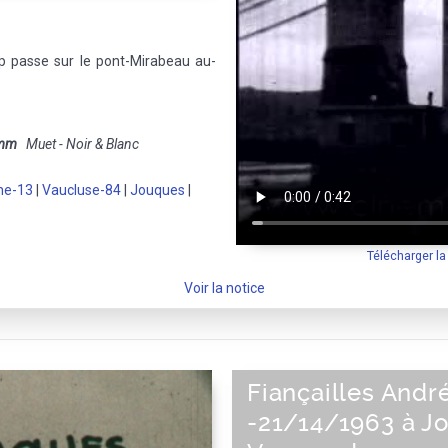
ap passe sur le pont-Mirabeau au-
 mm
Muet - Noir & Blanc
ne-13
|
Vaucluse-84
|
Jouques
|
Télécharger l
Voir la notice
Fiançailles Andr
-21/14/1963 à J