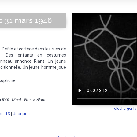
o 31 mars 1946
Défilé et cortège dans les rues de
s. Des enfants en costumes
 panneau annonce Rians. Un jeune
ditionnelle. Un jeune homme joue
axophone
5 mm
Muet - Noir & Blanc
Télécharger l
ne-13
|
Jouques