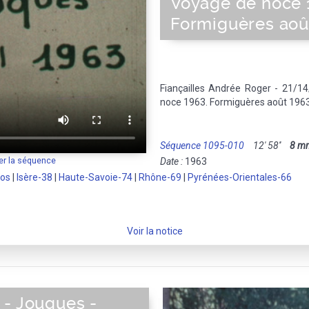
Voyage de noce 
Formiguères aoû
Fiançailles Andrée Roger - 21/1
noce 1963. Formiguères août 1963
Séquence 1095-010
12' 58''
8 m
er la séquence
Date :
1963
os
|
Isère-38
|
Haute-Savoie-74
|
Rhône-69
|
Pyrénées-Orientales-66
Voir la notice
 - Jouques -