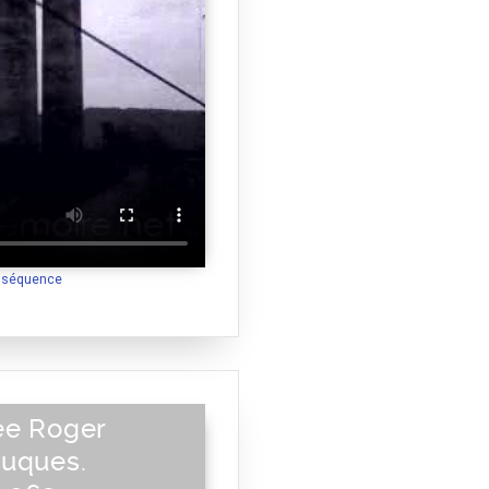
a séquence
ée Roger
ouques.