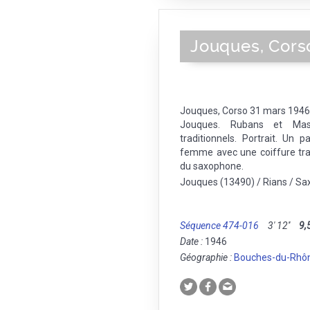
Jouques, Cors
Jouques, Corso 31 mars 1946. 
Jouques. Rubans et Ma
traditionnels. Portrait. Un
femme avec une coiffure tra
du saxophone.
Jouques (13490) / Rians / S
Séquence 474-016
3' 12''
9,
Date :
1946
Géographie :
Bouches-du-Rhô