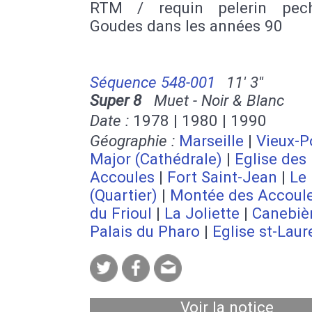
RTM / requin pelerin pec
Goudes dans les années 90
Séquence 548-001
11' 3''
Super 8
Muet - Noir & Blanc
Date :
1978 | 1980 | 1990
Géographie :
Marseille
|
Vieux-P
Major (Cathédrale)
|
Eglise des
Accoules
|
Fort Saint-Jean
|
Le 
(Quartier)
|
Montée des Accoul
du Frioul
|
La Joliette
|
Canebiè
Palais du Pharo
|
Eglise st-Laur
Voir la notice