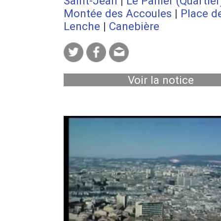
Saint-Jean
|
Le Panier (Quartier
Montée des Accoules
|
Place d
Lenche
|
Canebière
Voir la notice