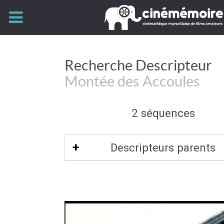
Recherche Descripteur
Montée des Accoules
2 séquences
Descripteurs parents
13002
|
Marseille
|
Bouches-du-Rhô
Provence-Alpes-Côte d'Azur
|
Bas
méditerranéen français
|
Sud-Est de l
Bassin méditerranéen
|
France
|
Sud
France
|
Europe de l'Ouest
|
Union Eur