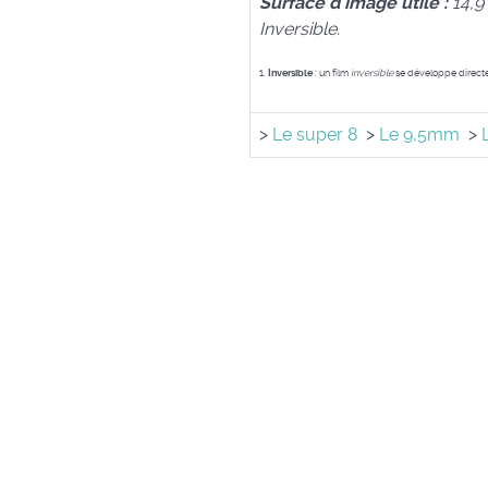
S
urface d'image utile :
14,
Inversible.
1.
Inversible
: un film
inversible
se développe directem
>
Le super 8
>
Le 9,5mm
>