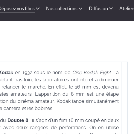
Déposez vos films
Nos collections
Diffusion
Atelier
Kodak
en 1932 sous le nom de
Cine Kodak Eight
. La
tant pas loin, les laboratoires ont intérêt à diminuer
r relancer le marché. En effet, le 16 mm est devenu
astes amateurs. L'apparition du 8 mm est une étape
ation du cinéma amateur. Kodak lance simultanément
 la caméra et les bobines.
e du
Double 8
: il s'agit d'un film 16 mm coupé en deux
r avec deux rangées de perforations. On en utilise