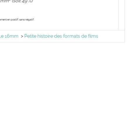
9 mm
(soit 49 %)
ent en positif, sans négatif.
Le 16mm
>
Petite histoire des formats de films