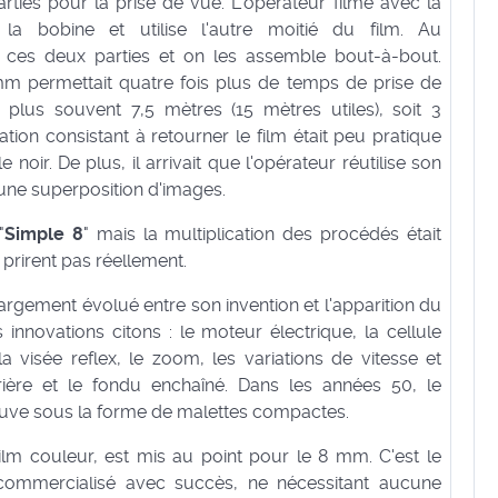
ties pour la prise de vue. L'opérateur filme avec la
 la bobine et utilise l'autre moitié du film. Au
ces deux parties et on les assemble bout-à-bout.
mm permettait quatre fois plus de temps de prise de
e plus souvent 7,5 mètres (15 mètres utiles), soit 3
tion consistant à retourner le film était peu pratique
 le noir. De plus, il arrivait que l'opérateur réutilise son
t une superposition d'images.
"
Simple 8
" mais la multiplication des procédés était
prirent pas réellement.
rgement évolué entre son invention et l'apparition du
innovations citons : le moteur électrique, la cellule
a visée reflex, le zoom, les variations de vitesse et
rière et le fondu enchaîné. Dans les années 50, le
rouve sous la forme de malettes compactes.
film couleur, est mis au point pour le 8 mm. C'est le
commercialisé avec succès, ne nécessitant aucune