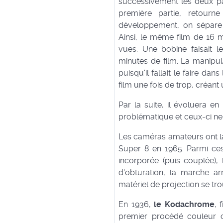
successivement les deux par
première partie, retourne
développement, on sépare 
Ainsi, le même film de 16 
vues. Une bobine faisait l
minutes de film. La manipula
puisqu'il fallait le faire dans
film une fois de trop, créan
Par la suite, il évoluera en 
problématique et ceux-ci ne 
Les caméras amateurs ont la
Super 8 en 1965. Parmi ces 
incorporée (puis couplée), l
d'obturation, la marche ar
matériel de projection se t
En 1936,
le Kodachrome
, 
premier procédé couleur 