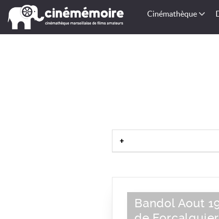
Cinémathèque
Alpes-de-Haute-Provence-04
|
Bandol Aout 19
de Forcalquie