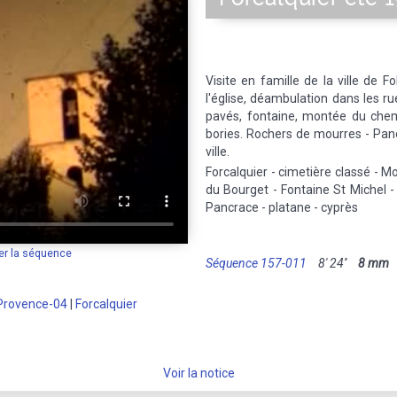
Visite en famille de la ville de F
l'église, déambulation dans les rue
pavés, fontaine, montée du chem
bories. Rochers de mourres - Pan
ville.
Forcalquier - cimetière classé - 
du Bourget - Fontaine St Michel -
Pancrace - platane - cyprès
er la séquence
Séquence 157-011
8' 24''
8 mm
M
Provence-04
|
Forcalquier
Voir la notice