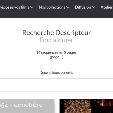
Déposez vos films
Nos collections
Diffusion
Atelier
Recherche Descripteur
Forcalquier
14 séquences en 3 pages
(page 1)
Descripteurs parents
Provence-Alpes-Côte d'Azur
|
Sud-Est de la France
|
France
|
Sud de la F
Européenne
|
Europe
54 - cimetière
r