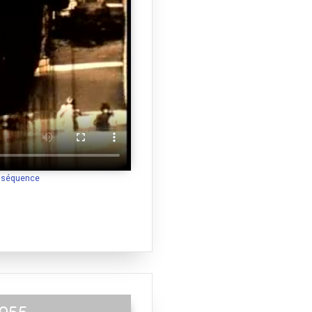
a séquence
1955