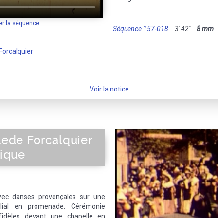
er la séquence
Séquence 157-018
3' 42''
8 mm
M
Forcalquier
Voir la notice
llede Forcalquier
rique
 avec danses provençales sur une
lial en promenade. Cérémonie
fidèles devant une chapelle en