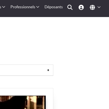
s
Professionnels
Déposants
rance
|
Europe de l'Ouest
|
Union