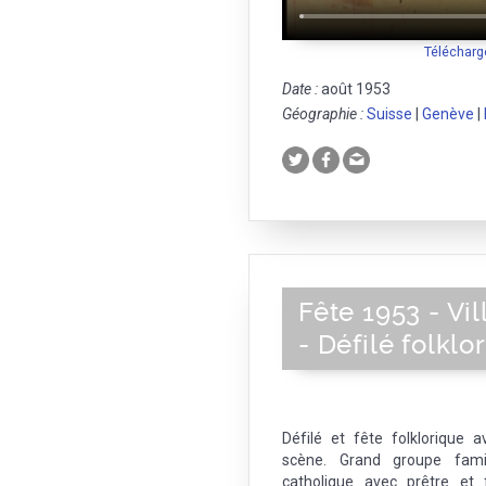
Télécharg
Date :
août 1953
Géographie :
Suisse
|
Genève
|
Fête 1953 - Vi
- Défilé folklo
Défilé et fête folklorique
scène. Grand groupe fami
catholique avec prêtre et 