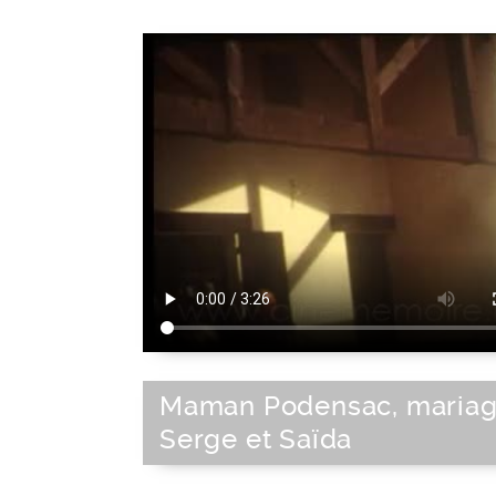
Maman Podensac, mariag
Serge et Saïda