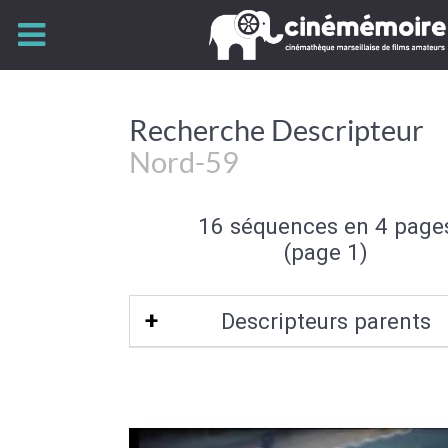
Recherche Descripteur
Nord-59
16 séquences en 4 page
(page 1)
Descripteurs parents
Nord-Pas-de-Calais
|
Nord-Ouest de la
France
|
Nord de la France
|
Europe de 
Union Européenne
|
Europe