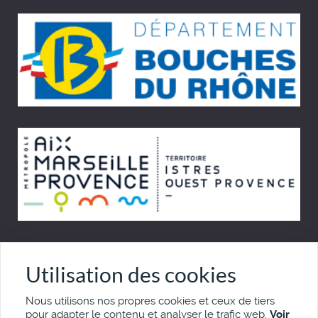
© Cinémémoire.net 1997 - 2026
Utilisation des cookies
Site développé par Pierre Goulaouic
Nous utilisons nos propres cookies et ceux de tiers
pour adapter le contenu et analyser le trafic web.
Voir