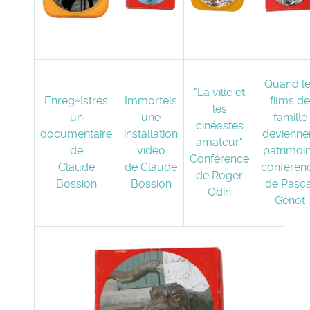
Quand l
"La ville et
Enreg~Istres
Immortels
films de
les
un
une
famille
cinéastes
documentaire
installation
devienne
amateur"
de
vidéo
patrimoi
Conférence
Claude
de Claude
conféren
de Roger
Bossion
Bossion
de Pasca
Odin
Génot