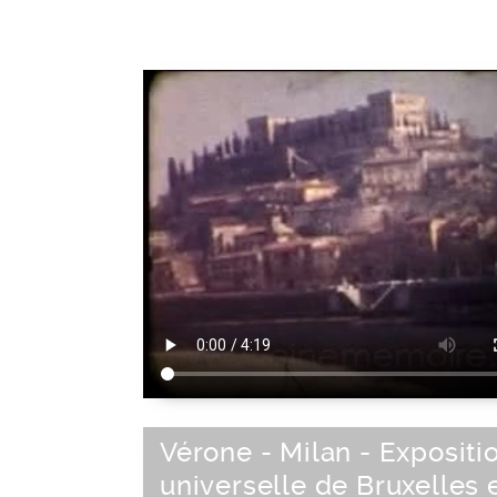
Rhône-69
|
Rhône-Alpes
|
Centre Est
France
|
France
|
Europe de l'Ouest
Européenne
|
Europe
Vérone - Milan - Expositi
universelle de Bruxelles 