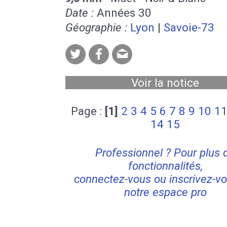
Date :
Années 30
Géographie :
Lyon
|
Savoie-73
Voir la notice
Page :
[1]
2
3
4
5
6
7
8
9
10
1
14
15
Professionnel ? Pour plus 
fonctionnalités,
connectez-vous ou inscrivez-vo
notre espace pro