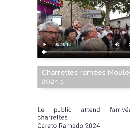
France
|
Sud de la France
|
Europe de 
Union Européenne
|
Europe
Charrettes ramées Moul
2024 1
Le public attend l'arriv
charrettes
Careto Ramado 2024