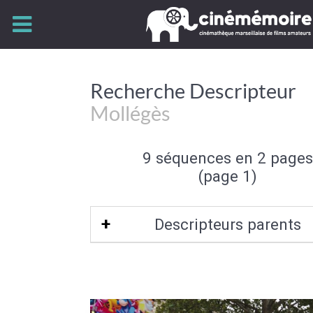
Recherche Descripteur
Mollégès
9 séquences en 2 pages
(page 1)
Descripteurs parents
Bouches-du-Rhône-13
|
Provence-Alp
d'Azur
|
Bassin méditerranéen frança
Est de la France
|
Bassin méditerra