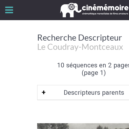
Recherche Descripteur
Le Coudray-Montceaux
10 séquences en 2 page
(page 1)
Descripteurs parents
Essone-91
|
Ile-de-France
|
Nord-Oues
France
|
France
|
Nord de la France
|
E
l'Ouest
|
Union Européenne
|
Eur