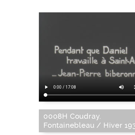
0008H Coudray.
Fontainebleau / Hiver 19