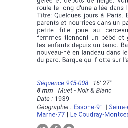
gelée et dépots de neige. Voi
roule le long d'une allée dans l
Titre: Quelques jours à Paris. 
parents et nourrices dans un p
petite fille joue au cercea
femmes tiennent un bébé et 
les enfants depuis un banc. B
nouveau-né en landeau dans le
du parc. Barque qui flotte sur l'
Séquence 945-008
16' 27''
8 mm
Muet - Noir & Blanc
Date :
1939
Géographie :
Essone-91
|
Seine-
Marne-77
|
Le Coudray-Montce