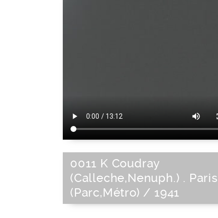
0011 K Coudray
(Calleche,Nenuph.) . Paris
(Parc,Métro) / 1941