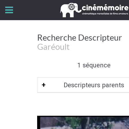
Recherche Descripteur
Garéoult
1 séquence
Descripteurs parents
Var-83
|
Provence-Alpes-Côte d'Azur
méditerranéen français
|
Sud-Est de l
Bassin méditerranéen
|
France
|
Sud
France
|
Europe de l'Ouest
|
Union Eur
Europe