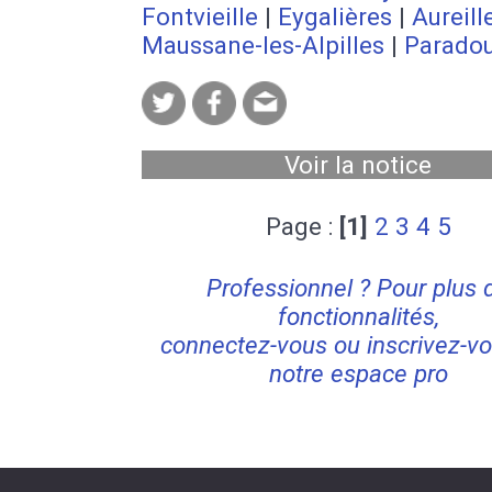
Fontvieille
|
Eygalières
|
Aureill
Maussane-les-Alpilles
|
Parado
Voir la notice
Page :
[1]
2
3
4
5
Professionnel ? Pour plus 
fonctionnalités,
connectez-vous ou inscrivez-vo
notre espace pro