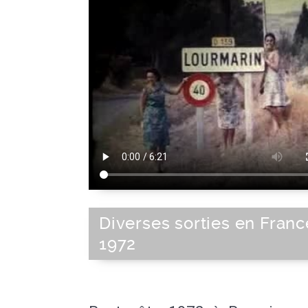
France
|
Sud de la France
|
Europe de 
Union Européenne
|
Europe
Diverses sorties en Franc
1972