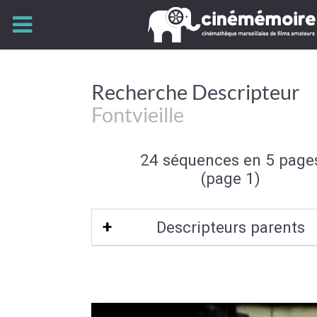
Recherche Descripteur
Fontvieille
24 séquences en 5 page
(page 1)
Descripteurs parents
Bouches-du-Rhône-13
|
Provence-Alp
d'Azur
|
Bassin méditerranéen frança
Est de la France
|
Bassin méditerra