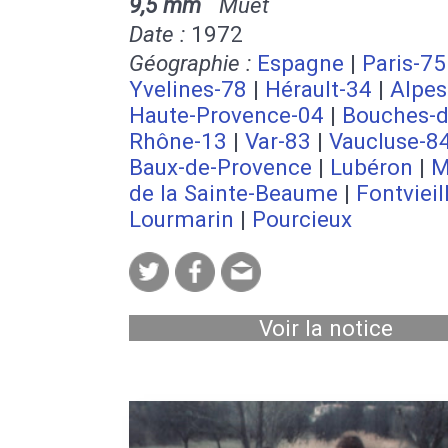
9,5 mm
Muet
Date :
1972
Géographie :
Espagne
|
Paris-75
Yvelines-78
|
Hérault-34
|
Alpes
Haute-Provence-04
|
Bouches-d
Rhône-13
|
Var-83
|
Vaucluse-8
Baux-de-Provence
|
Lubéron
|
M
de la Sainte-Beaume
|
Fontvieil
Lourmarin
|
Pourcieux
Voir la notice