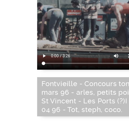
Fontvieille - Concours ton
mars 96 - arles, petits poi
St Vincent - Les Ports (?)I
04 96 - Tot, steph, coco.