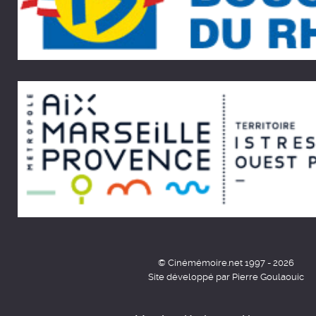
© Cinémémoire.net 1997 - 2026
Site développé par Pierre Goulaouic