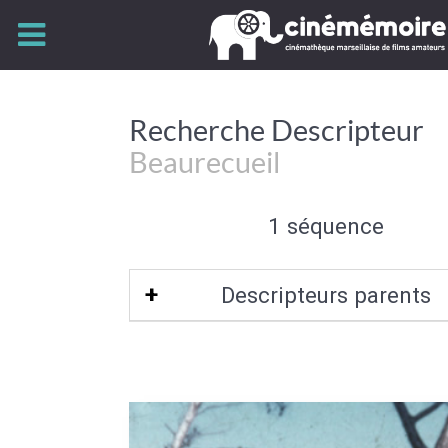
Recherche Descripteur
Beaurecueil
1 séquence
Descripteurs parents
Bouches-du-Rhône-13
|
Provence-Alp
d'Azur
|
Bassin méditerranéen frança
Est de la France
|
Bassin méditerra
France
|
Sud de la France
|
Europe de 
Union Européenne
|
Europe