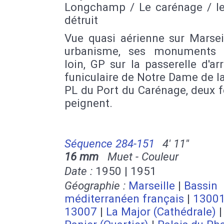
Longchamp / Le carénage / le
détruit
Vue quasi aérienne sur Marsei
urbanisme, ses monuments 
loin, GP sur la passerelle d'ar
funiculaire de Notre Dame de l
PL du Port du Carénage, deux
peignent.
Séquence 284-151
4' 11''
16 mm
Muet - Couleur
Date :
1950 | 1951
Géographie :
Marseille
|
Bassin
méditerranéen français
|
1300
13007
|
La Major (Cathédrale)