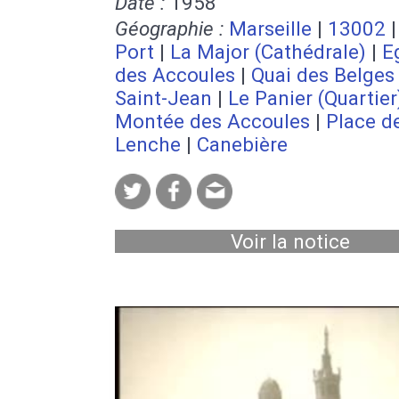
Date :
1958
Géographie :
Marseille
|
13002
Port
|
La Major (Cathédrale)
|
E
des Accoules
|
Quai des Belges
Saint-Jean
|
Le Panier (Quartier
Montée des Accoules
|
Place d
Lenche
|
Canebière
Voir la notice