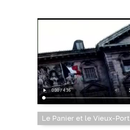
13002
|
Marseille
|
Bouches-du-Rhô
Provence-Alpes-Côte d'Azur
|
Bas
méditerranéen français
|
Sud-Est de l
Bassin méditerranéen
|
France
|
Sud
France
|
Europe de l'Ouest
|
Union Eur
Europe
Le Panier et le Vieux-Port