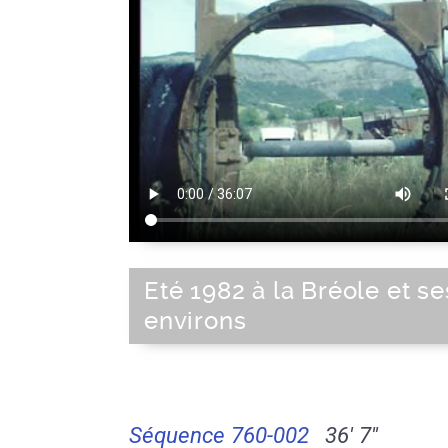
Eté 1982 à la Bréole et se
environs
Séquence 760-002
36' 7''