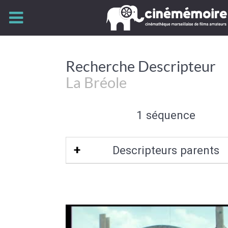
Recherche Descripteur
La Bréole
1 séquence
Descripteurs parents
Alpes-de-Haute-Provence-04
|
Provenc
Côte d'Azur
|
Sud-Est de la France
|
Fra
de la France
|
Europe de l'Ouest
|
Européenne
|
Europe