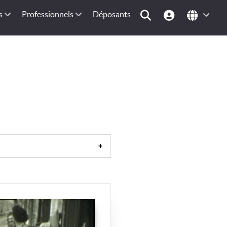
s
Professionnels
Déposants
uropéenne
|
Europe