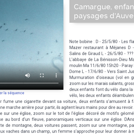
Camargue, enfant
paysages d'Auv
Note bobine : D - 25/5/80 - Les 
Mazer restaurant à Méjanes D -
Salins de Giraud L - 26/5/80 - ???
L'abbaye de La Bénisson-Dieu Ma
moulin Ma 11/6/80 15h20 - Paray L
Dome L - 17/6/80 - Vers Saint Jus
Murmuration d'oiseaux (vol en g
zoom sur les marais salants, grosse
deux enfants font du vélo dans la 
er la séquence
vélo, les deux enfants déambulent 
ur fume une cigarette devant sa voiture, deux enfants s'amusent à f
une marche arrière pour partir, ils agitent leurs mains pour dire au revoi
le sur une église, zoom sur le toit de l'église décoré de motifs géomé
ise au bord d'un fleuve, panoramiques verticaux sur une église. DAn
te de montagne, deux voitures passent, zoom sur une montagne, pa
eux vaches dans un champ, un femme s'approche pour leur donner à 