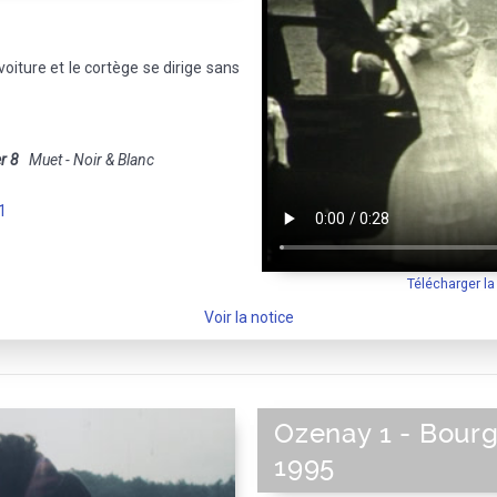
oiture et le cortège se dirige sans
r 8
Muet - Noir & Blanc
1
Télécharger l
Voir la notice
Ozenay 1 - Bour
1995