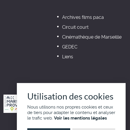
Archives films paca
Circuit court
Cinémathèque de Marseillle
GEDEC
Liens
Utilisation des cookies
Nous utilisons nos propres cookies et ceux
de tiers pour adapter le contenu et analyser
le trafic web.
Voir les mentions légales
Haut de page