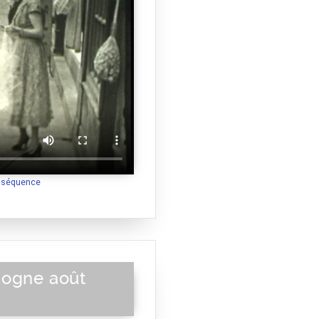
a séquence
gogne août