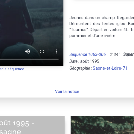
Jeunes dans un champ. Regardent 
Démontent des tentes igloo. Bo
"Tournus". Départ en voiture 4L. T
pommier et d'une rivière.
Séquence 1063-006
2' 34''
Super
Date :
août 1995
Géographie :
Saône-et-Loire-71
er la séquence
Voir la notice
oût 1995 -
ssagne