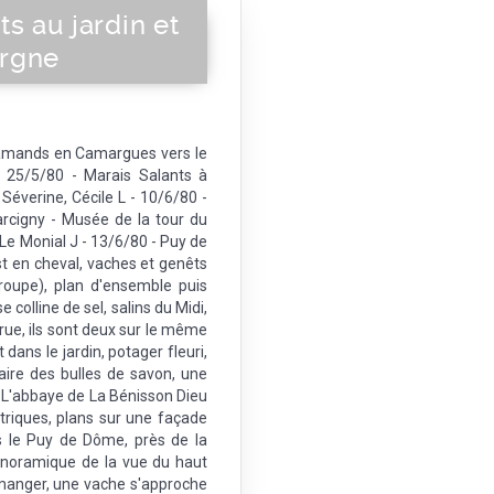
s au jardin et
ergne
flamands en Camargues vers le
 25/5/80 - Marais Salants à
 Séverine, Cécile L - 10/6/80 -
rcigny - Musée de la tour du
e Monial J - 13/6/80 - Puy de
t en cheval, vaches et genêts
roupe), plan d'ensemble puis
 colline de sel, salins du Midi,
rue, ils sont deux sur le même
dans le jardin, potager fleuri,
aire des bulles de savon, une
r. L'abbaye de La Bénisson Dieu
triques, plans sur une façade
s le Puy de Dôme, près de la
noramique de la vue du haut
manger, une vache s'approche