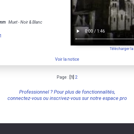
 mm
Muet - Noir & Blanc
1
Télécharger l
Voir la notice
Page :
[1]
2
Professionnel ? Pour plus de fonctionnalités,
connectez-vous ou inscrivez-vous sur notre espace pro