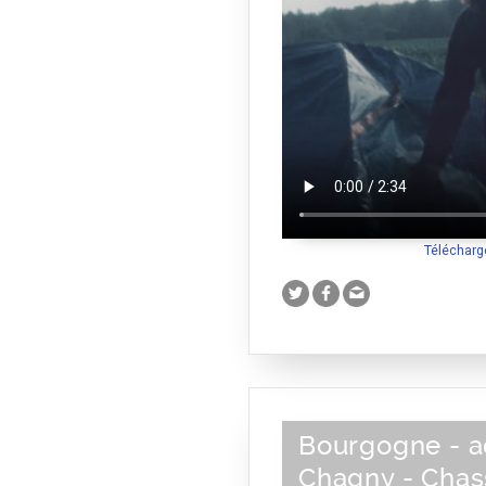
Télécharg
Bourgogne - a
Chagny - Cha