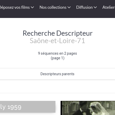
Déposez vos films
Nos collections
Diffusion
Atelier
Recherche Descripteur
Saône-et-Loire-71
9 séquences en 2 pages
(page 1)
Descripteurs parents
Est de la France
|
France
|
Nord de la France
|
Europe de l'Ouest
|
Union E
ly 1959