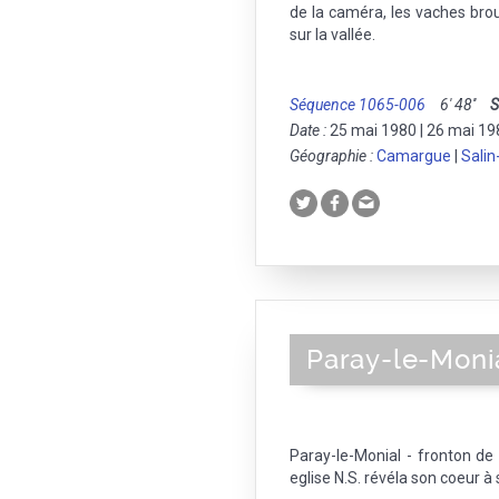
de la caméra, les vaches bro
sur la vallée.
Séquence 1065-006
6' 48''
S
Date :
25 mai 1980 | 26 mai 198
Géographie :
Camargue
|
Salin
Paray-le-Moni
Paray-le-Monial - fronton de l
eglise N.S. révéla son coeur à