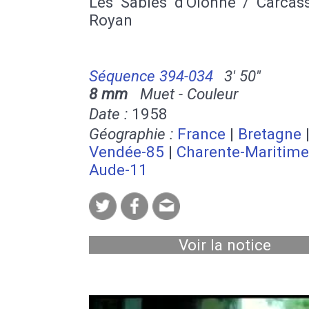
Les Sables d'Olonne / Carcas
Laurent
|
Quai du Port
|
Belsunce
|
La 
Royan
Plage du Prado
|
Parc Borely
|
Les G
Place Castellane
|
Chateau Gombert
Blanc
|
Place de Lenche
Séquence 394-034
3' 50''
8 mm
Muet - Couleur
Date :
1958
Géographie :
France
|
Bretagne
Vendée-85
|
Charente-Maritime
Aude-11
Voir la notice