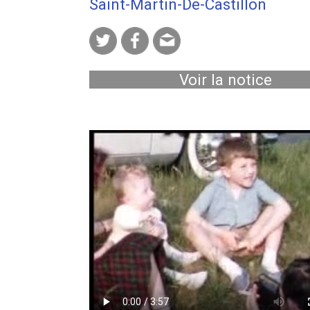
Saint-Martin-De-Castillon
Saint Louis
|
Saint-Cannat
|
Mimet
|
Martin-De-Castillon
|
Sarcelles
|
Rouen
à-Pitre
|
Allauch
|
Le Rove
|
Viviers (A
Strasbourg
|
Roche de Rame
|
Apt
|
Br
Villeurbanne
|
Mont Ventoux
|
Alès
|
Voir la notice
Mortes
|
Montpellier
|
Rochefort
|
Cav
Mazan
|
Mallemort
|
Le Grau-du-Roi
Pennes-Mirabeau
|
Septèmes-les-Vall
de Serre-Ponçon
|
Ensuès-la-Redonne
|
Brignoles
|
La Seyne sur Mer
|
Saint-
sur-Mer
|
Saint-Paul-de-Vence
|
Saint-
du-Grès
|
Gemenos
|
Biot
|
Alpilles
|
Maxime
|
Méounes-lès-Montrieux
|
Ventabren
|
La Fare-les-Oliviers
|
Vai
Romaine
|
Grasse
|
Forcalquier
|
Gar
Nancy
|
Le Beausset
|
Gréoux-les-B
Poligny
|
Le Drac (fleuve)
|
Le Drac (f
Fontvieille
|
Eygalières
|
Alleins
|
Aureill
Aurons
|
La Barben
|
Barbentane
|
Beau
Belcodène
|
Berre-l'Étang
|
La Bouill