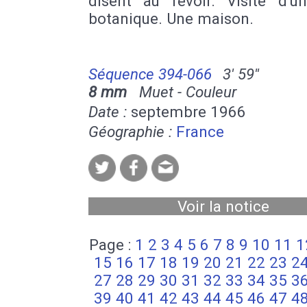
disent au revoir. Visite d'un
botanique. Une maison.
Séquence 394-066
3' 59''
8 mm
Muet - Couleur
Date :
septembre 1966
Géographie :
France
Voir la notice
Page :
1
2
3
4
5
6
7
8
9
10
11
1
15
16
17
18
19
20
21
22
23
2
27
28
29
30
31
32
33
34
35
3
39
40
41
42
43
44
45
46
47
4