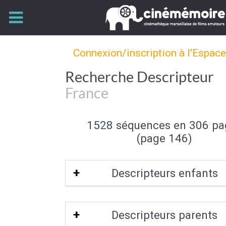
Connexion/inscription à l'Espac
Recherche Descripteur
France
1528 séquences en 306 pa
(page 146)
Descripteurs enfants
Centre Est de la France
|
Centre Oues
Descripteurs parents
France
|
Nord-Est de la France
|
Nord-