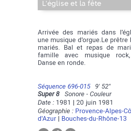
L'église et la fête
La Destrousse
|
Éguilles
|
Eyguières
|
E
Fuveau
|
Grans
|
Graveson
|
Gréasque
|
Lamanon
|
Lambesc
|
Lançon-Pro
Maillane
|
Mas-Blanc-des-Alpilles
|
Ma
les-Alpilles
|
Meyrargues
|
Meyreuil
|
M
Arrivée des mariés dans l'égl
Mouriès
|
Noves
|
Orgon
|
Paradou
|
L
une musique d'orgue.Le prêtre 
sur-Huveaune
|
Peynier
|
Peypin
|
Peyr
mariés. Bal et repas de mar
Provence
|
Plan-de-Cuques
|
Plan-d'
famille avec musique rock,
Puyloubier
|
Le Puy-Sainte-Réparade
|
Danse en ronde.
Rognes
|
Rognonas
|
La Roque-d'Ant
Roquefort-la-Bédoule
|
Roquevaire
|
R
Saint-Andiol
|
Saint-Antonin-sur-Bayo
Estève-Janson
|
Saint-Marc-Jaume
Séquence 696-015
9' 52''
Saint-Martin-de-Crau
|
Saint-Mitre-les
Super 8
Sonore - Couleur
|
Saint-Paul-lès-Durance
|
Saint-Pier
Date :
1981 | 20 juin 1981
Mézoargues
|
Saint-Savournin
|
Saint-
Géographie :
Provence-Alpes-Cô
Sénas
|
Simiane-Collongue
|
Le Tholon
d'Azur
|
Bouches-du-Rhône-13
|
Vauvenargues
|
Velaux
|
Venelles
|
V
|
Verquières
|
13001
|
13002
|
13003