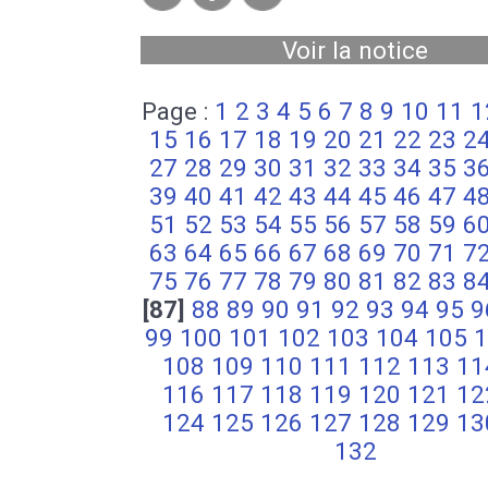
Voir la notice
Page :
1
2
3
4
5
6
7
8
9
10
11
1
15
16
17
18
19
20
21
22
23
2
27
28
29
30
31
32
33
34
35
3
39
40
41
42
43
44
45
46
47
4
51
52
53
54
55
56
57
58
59
6
63
64
65
66
67
68
69
70
71
7
75
76
77
78
79
80
81
82
83
8
[87]
88
89
90
91
92
93
94
95
9
99
100
101
102
103
104
105
1
108
109
110
111
112
113
11
116
117
118
119
120
121
12
124
125
126
127
128
129
13
132