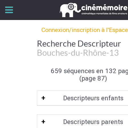
Connexion/inscription à l'Espac
Recherche Descripteur
Bouches-du-Rhône-13
659 séquences en 132 pa
(page 87)
Descripteurs enfants
Aix-en-Provence
|
Arles
|
Les Baux-de-
Descripteurs parents
|
Bouc-Bel-Air
|
Cassis
|
Istres
|
La C