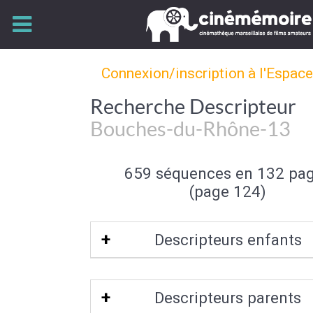
Connexion/inscription à l'Espac
Recherche Descripteur
Bouches-du-Rhône-13
659 séquences en 132 pa
(page 124)
Descripteurs enfants
Aix-en-Provence
|
Arles
|
Les Baux-de-
Descripteurs parents
|
Bouc-Bel-Air
|
Cassis
|
Istres
|
La C