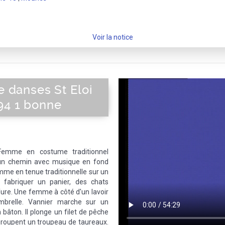
Voir la notice
ge danses St Eloi
94 1 bonne
Femme en costume traditionnel
un chemin avec musique en fond
me en tenue traditionnelle sur un
e fabriquer un panier, des chats
ffure. Une femme à côté d'un lavoir
brelle. Vannier marche sur un
bâton. Il plonge un filet de pêche
egroupent un troupeau de taureaux.