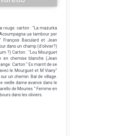
lia rouge. carton : "La mazurka
rd. Acoumpagna ua tambour per
 François Baculard et Jean
ur dans un champ (d'olivier?)
ium ?) Carton : "Lou Mourguet
 en chemise blanche (Jean
ange. Carton " Es marrit de se
avec le Mourguet et M Viany"
r un chemin. Bal de village.
e vieille dame avance dans le
livarello de Mouries " Femme en
ours dans les oliviers.