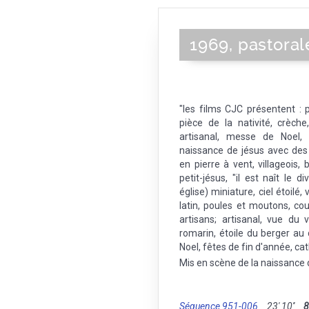
Oliviers
|
Fontvieille
|
Eygalières
Bouilladisse
|
Boulbon
|
Caban
Martigues
|
Châteaurenard
|
C
1969, pastoral
Gréasque
|
Jouques
|
Lamanon
Meyreuil
|
Mollégès
|
Mouriès
|
Cuques
|
Plan-d'Orgon
|
Puyl
Bédoule
|
Roquevaire
|
Rous
Martin-de-Crau
|
Saint-Mitre-
"les films CJC présentent : 
Sénas
|
Simiane-Collongue
|
L
pièce de la nativité, crèche
13004
|
13005
|
13006
|
13007
|
artisanal, messe de Noel,
du Frioul
|
Alyscamps
|
Roquef
naissance de jésus avec des f
(Cathédrale)
|
Eglise des 
en pierre à vent, villageois, 
Montredon
|
Gare St Charl
petit-jésus, "il est naît le di
Augustins
|
La Cité Radieuse
|
église) miniature, ciel étoilé,
Plage des Catalans
|
Eglise
latin, poules et moutons, cou
artisans; artisanal, vue du v
romarin, étoile du berger au
Noel, fêtes de fin d'année, cat
Mis en scène de la naissance
Séquence 951-006
23' 10''