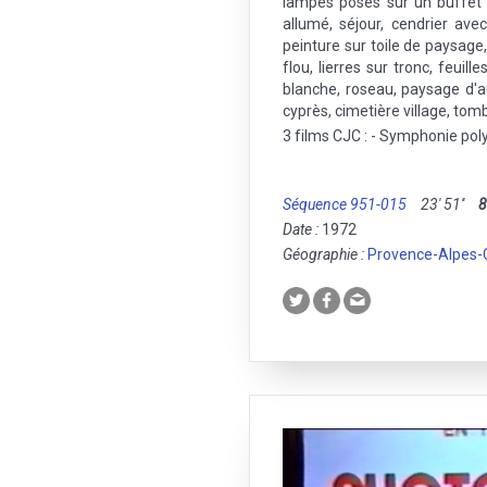
lampes posés sur un buffet e
allumé, séjour, cendrier ave
peinture sur toile de paysag
flou, lierres sur tronc, feuil
blanche, roseau, paysage d'aut
cyprès, cimetière village, to
3 films CJC : - Symphonie pol
Séquence 951-015
23' 51''
Date :
1972
Géographie :
Provence-Alpes-