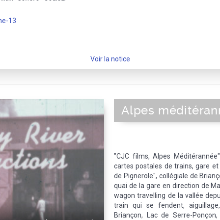
ne-13
Voir la notice
Alpes méditéra
"CJC films, Alpes Méditérannée"
cartes postales de trains, gare et 
de Pignerole", collégiale de Brianç
quai de la gare en direction de Mar
wagon travelling de la vallée depu
train qui se fendent, aiguillag
Briançon, Lac de Serre-Ponçon, 