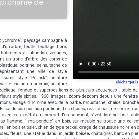
Épiphanie de
olychrome", paysage campagne à
'un arbre, feuille, feuillage, flore,
, bâtiments à l'abandon, vestiges,
ant un tronc d'arbre des corps de
lastique, poitrine, seins, tache de
eprésentant une ville de style
oussures style "Pollock", peinture
Télécharger l
ortie chaine en or croix, peinture
délique, fondue et superpositions de plusieurs séquences : table de
 fleurs style sixties, 1960, images, zoom-dezoom depuis une fenêtre 
tions, visage d'homme avec de la barbe, moustache, chaise, branche
Essai de composition poétique, Les choses, réalisé par me cercle franç
he avec croix métal au sommet d'un batiment, réveil doré sur une tabl
as flamme, " ma pendule" en bois, sur meuble se trouve une collecti
ine" en bois et osier, chien de type teckel, cirage de chaussure noire en 
roses, fleurs, une statue dans un jardin boisée, châtaigner, banc en pie