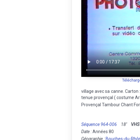
Télécharg
village avec sa canne. Carton 
tenue provençal ( costume Arl
Provençal Tambour Chant Forê
Séquence 964-006
18''
VHS
Date :
Années 80
Géographie :
Bouches-du-Rhô