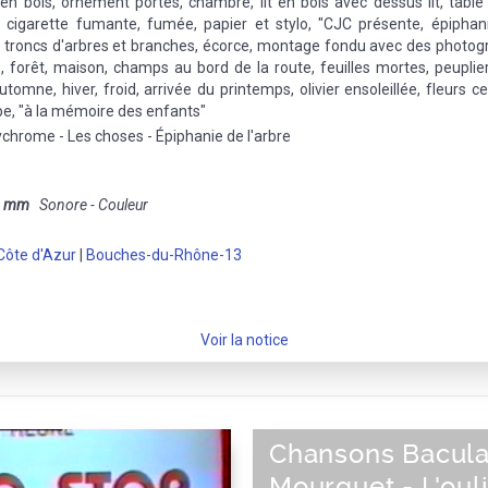
n bois, ornement portes, chambre, lit en bois avec dessus lit, table d
c cigarette fumante, fumée, papier et stylo, "CJC présente, épiphan
e, troncs d'arbres et branches, écorce, montage fondu avec des photog
les, forêt, maison, champs au bord de la route, feuilles mortes, peuplie
omne, hiver, froid, arrivée du printemps, olivier ensoleillée, fleurs cer
mbe, "à la mémoire des enfants"
ychrome - Les choses - Épiphanie de l'arbre
8 mm
Sonore - Couleur
Côte d'Azur
|
Bouches-du-Rhône-13
Voir la notice
Chansons Bacula
Mourguet - L'oul