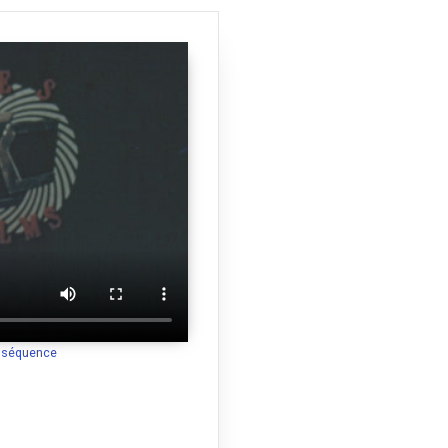
l
|
Belcodène
|
Berre-l'Étang
|
La
f-le-Rouge
|
Châteauneuf-les-
es
|
Fuveau
|
Grans
|
Graveson
|
ane-les-Alpilles
|
Meyrargues
|
yrolles-en-Provence
|
Plan-de-
e-d'Anthéron
|
Roquefort-la-
nt-Marc-Jaumegarde
|
Saint-
int-Savournin
|
Saint-Victoret
|
ières
|
13001
|
13002
|
13003
|
ieux-Port
|
Salin-de-Giraud
|
Îles
des Auffes
|
Sormiou
|
La Major
 des Accoules
|
Madrague
ière
|
Eglise St Ferréol - Les
 de Rome
|
Plage du Prophète
|
 Borely
|
Les Goudes
|
Place
a séquence