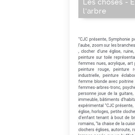
Les choses - 
l'arbre
"CJC présente, Symphonie p
l'aube, zoom sur les branches d
, clocher d'une église, ruine
peinture sur toile représent
femmes nues, acrylique, art p
peinture rouge, peinture r
industrielle, peinture éclab
femme blonde avec poitrine s
femmes-arbres-tronc, psyché
personne joue de la guitare,
immeuble, bâtiments d'habita
expérimental "CJC présente, 
église, horloges, petite cloc
d'enfant tenant à bout de br
romains, "la chaise de la cuis
clochers églises, autoroute, 