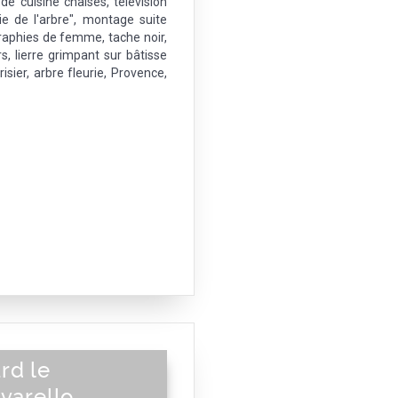
e cuisine chaises, télévision
ie de l'arbre", montage suite
raphies de femme, tache noir,
rs, lierre grimpant sur bâtisse
isier, arbre fleurie, Provence,
rd le
ivarello