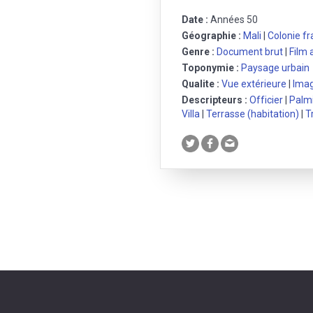
Date :
Années 50
Géographie :
Mali
|
Colonie fr
Genre :
Document brut
|
Film
Toponymie :
Paysage urbain
Qualite :
Vue extérieure
|
Imag
Descripteurs :
Officier
|
Palm
Villa
|
Terrasse (habitation)
|
T