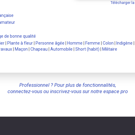
Télécharger l
ançaise
 amateur
e de bonne qualité
ier
|
Plante à fleur
|
Personne âgée
|
Homme
|
Femme
|
Colon
|
Indigène
ravaux
|
Maçon
|
Chapeau
|
Automobile
|
Short (habit)
|
Militaire
Professionnel ? Pour plus de fonctionnalités,
connectez-vous ou inscrivez-vous sur notre espace pro