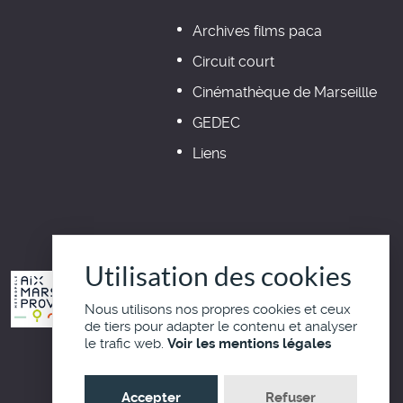
Archives films paca
Circuit court
Cinémathèque de Marseillle
GEDEC
Liens
Utilisation des cookies
Nous utilisons nos propres cookies et ceux
de tiers pour adapter le contenu et analyser
le trafic web.
Voir les mentions légales
Haut de page
Accepter
Refuser