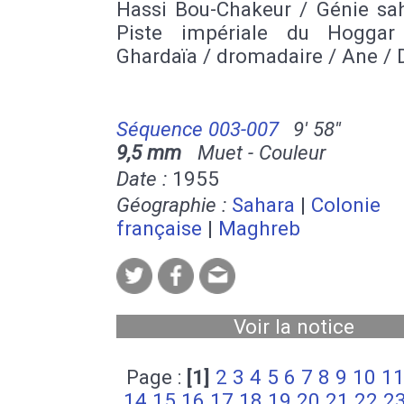
Hassi Bou-Chakeur / Génie sah
Piste impériale du Hoggar
Ghardaïa / dromadaire / Ane / 
Séquence 003-007
9' 58''
9,5 mm
Muet - Couleur
Date :
1955
Géographie :
Sahara
|
Colonie
française
|
Maghreb
Voir la notice
Page :
[1]
2
3
4
5
6
7
8
9
10
1
14
15
16
17
18
19
20
21
22
2