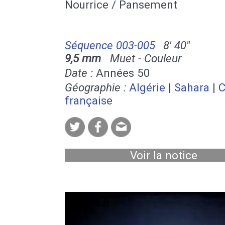
Nourrice / Pansement
Séquence 003-005
8' 40''
9,5 mm
Muet - Couleur
Date :
Années 50
Géographie :
Algérie
|
Sahara
|
C
française
Voir la notice