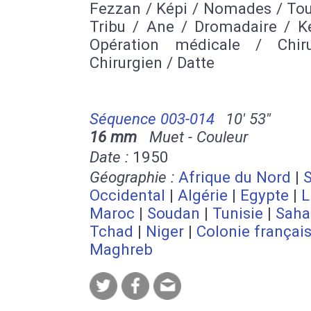
Fezzan / Képi / Nomades / Tou
Tribu / Ane / Dromadaire / Ke
Opération médicale / Chir
Chirurgien / Datte
Séquence 003-014
10' 53''
16 mm
Muet - Couleur
Date :
1950
Géographie :
Afrique du Nord
|
Occidental
|
Algérie
|
Egypte
|
L
Maroc
|
Soudan
|
Tunisie
|
Saha
Tchad
|
Niger
|
Colonie françai
Maghreb