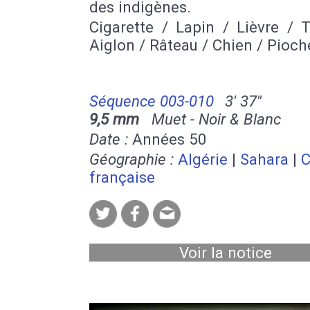
des indigènes.
Cigarette / Lapin / Lièvre / 
Aiglon / Râteau / Chien / Pioch
Séquence 003-010
3' 37''
9,5 mm
Muet - Noir & Blanc
Date :
Années 50
Géographie :
Algérie
|
Sahara
|
C
française
Voir la notice