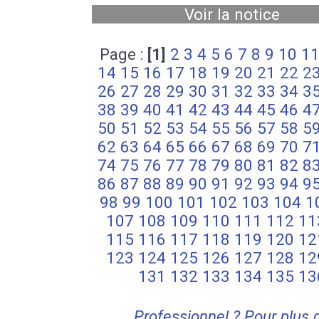
Voir la notice
Page :
[1]
2
3
4
5
6
7
8
9
10
1
14
15
16
17
18
19
20
21
22
2
26
27
28
29
30
31
32
33
34
3
38
39
40
41
42
43
44
45
46
4
50
51
52
53
54
55
56
57
58
5
62
63
64
65
66
67
68
69
70
7
74
75
76
77
78
79
80
81
82
8
86
87
88
89
90
91
92
93
94
9
98
99
100
101
102
103
104
1
107
108
109
110
111
112
11
115
116
117
118
119
120
12
123
124
125
126
127
128
12
131
132
133
134
135
13
Professionnel ? Pour plus 