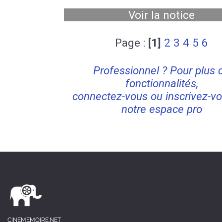
Voir la notice
Page :
[1]
2
3
4
5
6
Professionnel ? Pour plus 
fonctionnalités,
connectez-vous ou inscrivez-vo
notre espace pro
CINEMEMOIRE.NET