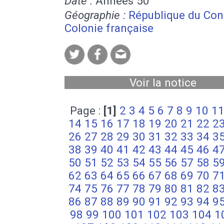
Date :
Années 50
Géographie :
République du Co
Colonie française
Voir la notice
Page :
[1]
2
3
4
5
6
7
8
9
10
1
14
15
16
17
18
19
20
21
22
2
26
27
28
29
30
31
32
33
34
3
38
39
40
41
42
43
44
45
46
4
50
51
52
53
54
55
56
57
58
5
62
63
64
65
66
67
68
69
70
7
74
75
76
77
78
79
80
81
82
8
86
87
88
89
90
91
92
93
94
9
98
99
100
101
102
103
104
1