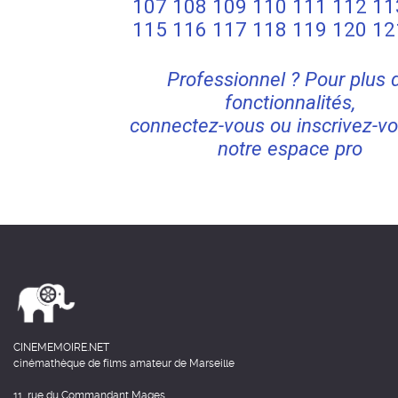
107
108
109
110
111
112
11
115
116
117
118
119
120
12
Professionnel ? Pour plus 
fonctionnalités,
connectez-vous ou inscrivez-vo
notre espace pro
CINEMEMOIRE.NET
cinémathèque de films amateur de Marseille
11, rue du Commandant Mages