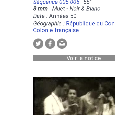
Séquence 005-005
55''
8 mm
Muet - Noir & Blanc
Date :
Années 50
Géographie :
République du Co
Colonie française
Voir la notice