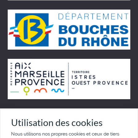
© Cinémémoire.net 1997 - 2026
Utilisation des cookies
Site développé par Pierre Goulaouic
Nous utilisons nos propres cookies et ceux de tiers