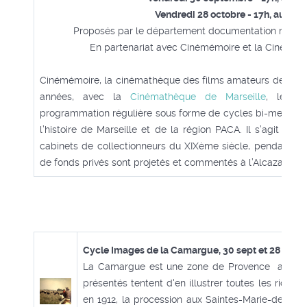
Vendredi 28 octobre - 17h, audito
Proposés par le département documentation région
En partenariat avec Cinémémoire et la Cinémat
Cinémémoire, la cinémathèque des films amateurs de Marse
années, avec la
Cinémathèque de Marseille
, les R
programmation régulière sous forme de cycles bi-mensuels
l’histoire de Marseille et de la région PACA. Il s’agit de
cabinets de collectionneurs du XIXème siècle, pendant les
de fonds privés sont projetés et commentés à l’Alcazar.
Cycle Images de la Camargue, 30 sept et 28 oct à
La Camargue est une zone de Provence aux mult
présentés tentent d'en illustrer toutes les riche
en 1912, la procession aux Saintes-Marie-de-la-