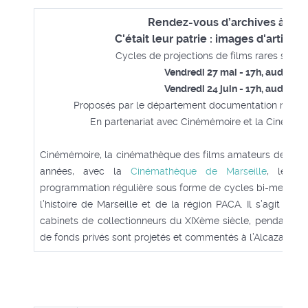
Rendez-vous d’archives à l'Al
C'était leur patrie : images d'artistes
Cycles de projections de films rares sur l’h
Vendredi 27 mai - 17h, auditori
Vendredi 24 juin - 17h, auditori
Proposés par le département documentation région
En partenariat avec Cinémémoire et la Cinémat
Cinémémoire, la cinémathèque des films amateurs de Marse
années, avec la
Cinémathèque de Marseille
, les R
programmation régulière sous forme de cycles bi-mensuels
l’histoire de Marseille et de la région PACA. Il s’agit de
cabinets de collectionneurs du XIXème siècle, pendant les
de fonds privés sont projetés et commentés à l’Alcazar.