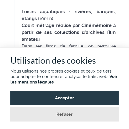
Loisirs aquatiques : rivières, barques,
étangs
(10min)
Court métrage réalisé par Cinémémoire à
partir de ses collections d’archives film
amateur
Dans les films de famille, on retrouve
beaucoup de moments de détente
Utilisation des cookies
immortalisés sur la pellicule. Cinémémoire
conserve des images de baignades et
Nous utilisons nos propres cookies et ceux de tiers
balades en barques sur les lacs de
pour adapter le contenu et analyser le trafic web.
Voir
Provence des années 20 à nos jours.
les mentions légales
Accepter
Fontaines en Provence
(2min30)
Court métrage réalisé par Cinémémoire à
Refuser
partir de ses collections d’archives film
amateur