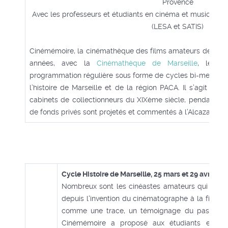
Provence
Avec les professeurs et étudiants en cinéma et musicologi
(LESA et SATIS)
Cinémémoire, la cinémathèque des films amateurs de Marse
années, avec la
Cinémathèque de Marseille
, les R
programmation régulière sous forme de cycles bi-mensuels
l’histoire de Marseille et de la région PACA. Il s’agit de
cabinets de collectionneurs du XIXème siècle, pendant les
de fonds privés sont projetés et commentés à l’Alcazar.
Cycle Histoire de Marseille, 25 mars et 29 avril à 1
Nombreux sont les cinéastes amateurs qui ont f
depuis l'invention du cinématographe à la fin du 
comme une trace, un témoignage du passé légu
Cinémémoire a proposé aux étudiants en audi