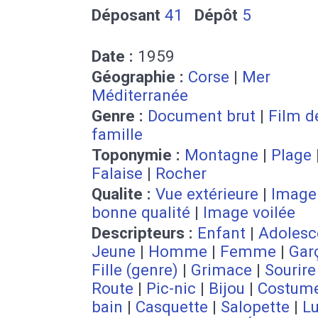
Déposant
41
Dépôt
5
Date :
1959
Géographie :
Corse
|
Mer
Méditerranée
Genre :
Document brut
|
Film d
famille
Toponymie :
Montagne
|
Plage
Falaise
|
Rocher
Qualite :
Vue extérieure
|
Image
bonne qualité
|
Image voilée
Descripteurs :
Enfant
|
Adolesc
Jeune
|
Homme
|
Femme
|
Gar
Fille (genre)
|
Grimace
|
Sourire
Route
|
Pic-nic
|
Bijou
|
Costum
bain
|
Casquette
|
Salopette
|
Lu