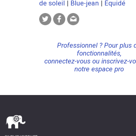
de soleil
|
Blue-jean
|
Équidé
Professionnel ? Pour plus 
fonctionnalités,
connectez-vous ou inscrivez-vo
notre espace pro