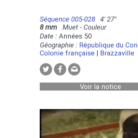
Séquence 005-028
4' 27''
8 mm
Muet - Couleur
Date :
Années 50
Géographie :
République du Co
Colonie française
|
Brazzaville
Voir la notice