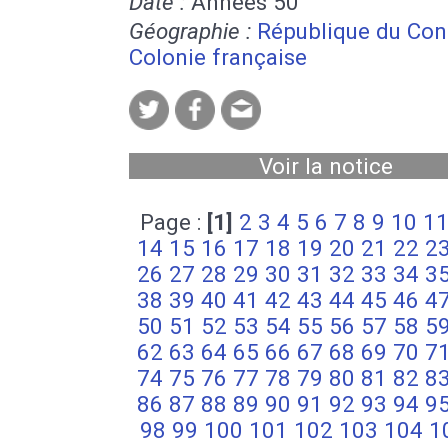
Date :
Années 50
Géographie :
République du Co
Colonie française
Voir la notice
Page :
[1]
2
3
4
5
6
7
8
9
10
1
14
15
16
17
18
19
20
21
22
2
26
27
28
29
30
31
32
33
34
3
38
39
40
41
42
43
44
45
46
4
50
51
52
53
54
55
56
57
58
5
62
63
64
65
66
67
68
69
70
7
74
75
76
77
78
79
80
81
82
8
86
87
88
89
90
91
92
93
94
9
98
99
100
101
102
103
104
1