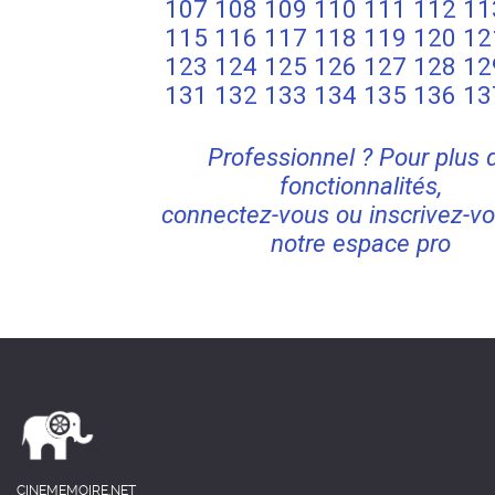
107
108
109
110
111
112
11
115
116
117
118
119
120
12
123
124
125
126
127
128
12
131
132
133
134
135
136
13
Professionnel ? Pour plus 
fonctionnalités,
connectez-vous ou inscrivez-vo
notre espace pro
CINEMEMOIRE.NET