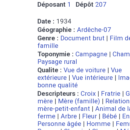
Déposant
1
Dépôt
207
Date :
1934
Géographie :
Ardêche-07
Genre :
Document brut
|
Film d
famille
Toponymie :
Campagne
|
Cham
Paysage rural
Qualite :
Vue de voiture
|
Vue
extérieure
|
Vue intérieure
|
Ima
bonne qualité
Descripteurs :
Croix
|
Fratrie
|
G
mère
|
Mère (famille)
|
Relation
mère-petit-enfant
|
Animal de l
ferme
|
Arbre
|
Fleur
|
Bébé
|
En
Personne âgée
|
Homme
|
Fem