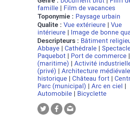
Genre :
Document brut
|
Film d
famille
|
Film de vacances
Toponymie :
Paysage urbain
Qualite :
Vue extérieure
|
Vue
intérieure
|
Image de bonne qua
Descripteurs :
Bâtiment religie
Abbaye
|
Cathédrale
|
Spectacl
Paquebot
|
Port de commerce
(maritime)
|
Activité industriell
(privé)
|
Architecture médiéval
historique
|
Château fort
|
Centr
Parc (municipal)
|
Arc en ciel
|
Automobile
|
Bicyclette