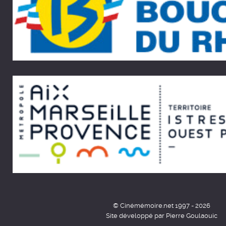
© Cinémémoire.net 1997 - 2026
Site développé par Pierre Goulaouic