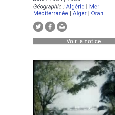
Géographie :
Algérie
|
Mer
Méditerranée
|
Alger
|
Oran
Voir la notice