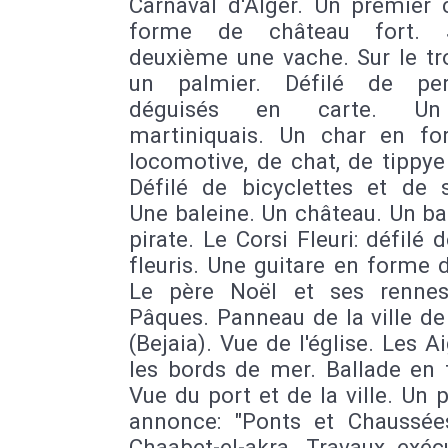
Carnaval d'Alger. Un premier 
forme de château fort. 
deuxième une vache. Sur le tr
un palmier. Défilé de per
déguisés en carte. Un
martiniquais. Un char en f
locomotive, de chat, de tippye
Défilé de bicyclettes et de s
Une baleine. Un château. Un b
pirate. Le Corsi Fleuri: défilé 
fleuris. Une guitare en forme d
Le père Noël et ses renne
Pâques. Panneau de la ville d
(Bejaia). Vue de l'église. Les A
les bords de mer. Ballade en 
Vue du port et de la ville. Un
annonce: "Ponts et Chaussées
Chaabet-el-akra. Travaux exéc