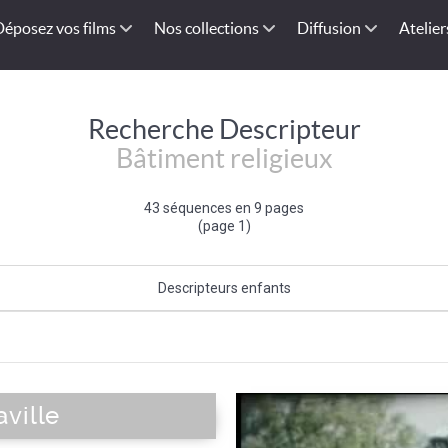
Déposez vos films
Nos collections
Diffusion
Atelier
Recherche Descripteur
Bâtiment religieux
43 séquences en 9 pages
(page 1)
Descripteurs enfants
Architecture israélite
|
Architecture musulmane
|
Edifice funéraire
|
Abb
(bâtiment)
|
Synagogue
|
Mosquée
|
Cimetière (chrétien)
|
Cimetière (isra
cher
|
Crypte
|
Nef
|
Parvis
|
Porche
|
Sacristie
|
Tribune d'orgue
|
Minaret
|
ville