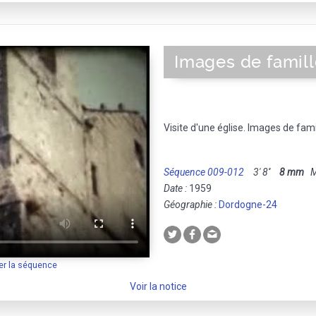
Images de famill
Visite d'une église. Images de fami
Séquence 009-012
3' 8''
8 mm
Mu
Date :
1959
Géographie :
Dordogne-24
er la séquence
Voir la notice