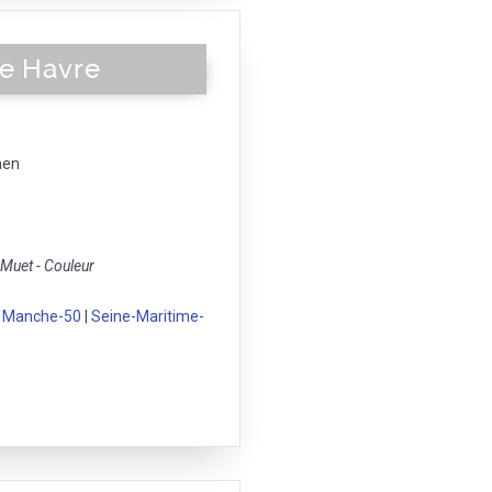
Le Havre
aen
uet - Couleur
|
Manche-50
|
Seine-Maritime-