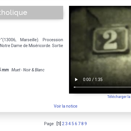
tholique
13006, Marseille). Procession
Notre Dame de Miséricorde. Sortie
5 mm
Muet - Noir & Blanc
Télécharger l
Voir la notice
Page :
[1]
2
3
4
5
6
7
8
9