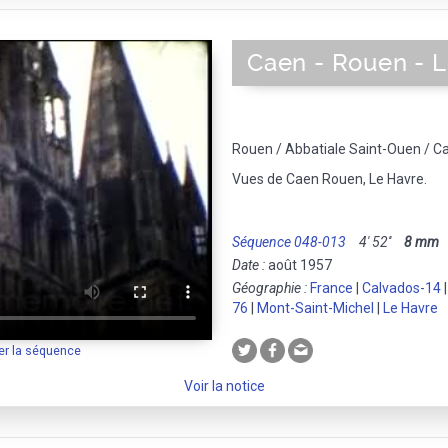
Caen - Rouen - 
Rouen / Abbatiale Saint-Ouen / C
Vues de Caen Rouen, Le Havre.
Séquence 048-013
4' 52''
8 mm
M
Date :
août 1957
Géographie :
France
|
Calvados-14
76
|
Mont-Saint-Michel
|
Le Havre
er la séquence
Voir la notice