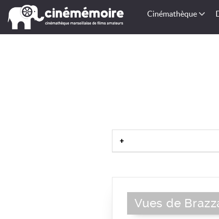
Cinémathèque
Architecture chrétienne
|
Cathédrale
|
Chapelle
|
Eglise 
Cloître
|
Autel
|
Clo
Vues de Brazza