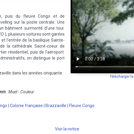
re, puis du fleuve Congo et de
velling sur la poste centrale. Une
un bâtiment surmonté d'une tour.
CO ), plusieurs voitures sont garées
 et l'entrée de la basilique Sainte-
de la cathédrale Sacré-coeur de
ier résidentiel, puis de l'aéroport.
inistratifs, on distingue le port
aville dans les années cinquante.
Télécharger l
 mm
Muet - Couleur
ongo
|
Colonie française
|
Brazzaville
|
Fleuve Congo
Voir la notice