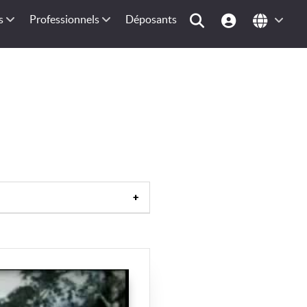
s
Professionnels
Déposants
aye
|
Baptistère
|
Basilique
|
élite)
|
Cimetière (musulman)
|
Campanile
|
Cloche