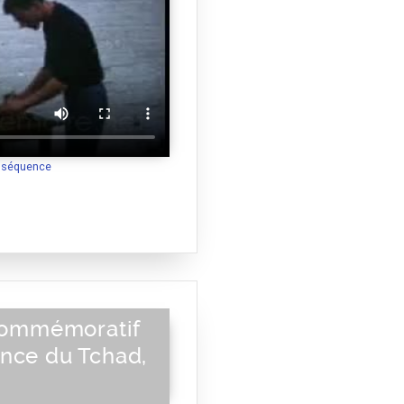
a séquence
 commémoratif
nce du Tchad,