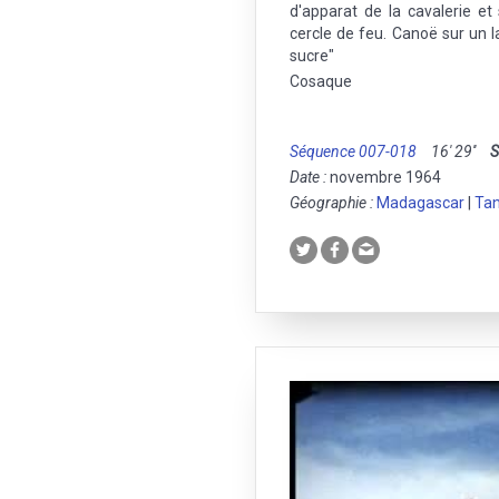
d'apparat de la cavalerie e
cercle de feu. Canoë sur un l
sucre"
Cosaque
Séquence 007-018
16' 29''
S
Date :
novembre 1964
Géographie :
Madagascar
|
Tan