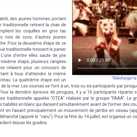
marins
|
Instrument de musique
|
Imitation
|
Musicien de rue
|
Percussion
 Tahiti, des jeunes hommes portant
traditionnelle retirent la chair de
mpilent les coquilles en gros tas
es noix de coco, d'autres jeunes
he. Pour la deuxième étape de ce
 traditionnelle tressent le panier
 L'une d'entre elles saute de joie
 troisième étape, plusieurs rangées
se relaient pour un concours de
 étant à tous d'atteindre la même
Télécharger l
poteau. La quatrième étape est un
de la mer. Les courses se font à un, trois ou six participants par pirog
Pour la dernière épreuve de pirogues, il y a 16 participants répartis
se traditionnelle appelée "OTEA" réalisée par le groupe "FAAA". Le 
abillés en blanc qui dansent simultanément avant de former des coup
t en faisant principalement un mouvement de jambe en ciseau (appelé
anché (appelé le "varu"). Pour la fête du 14 juillet, est organisé un c
rdent depuis les gradins.