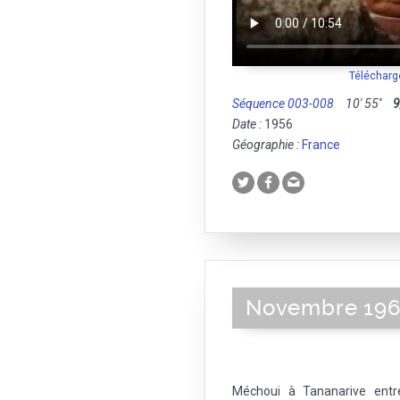
Télécharg
Séquence 003-008
10' 55''
9
Date :
1956
Géographie :
France
Novembre 196
Méchoui à Tananarive entre