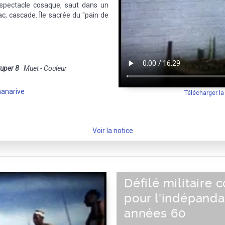
t spectacle cosaque, saut dans un
ac, cascade. Île sacrée du "pain de
uper 8
Muet - Couleur
anarive
Télécharger l
Voir la notice
Défilé militaire
pour l'indépanda
années 60