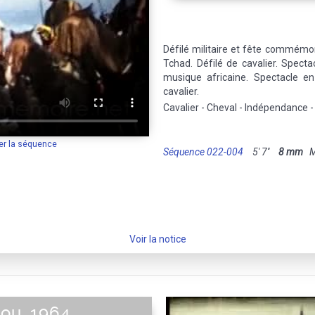
Défilé militaire et fête commémo
Tchad. Défilé de cavalier. Spect
musique africaine. Spectacle en 
cavalier.
Cavalier - Cheval - Indépendance 
er la séquence
Séquence 022-004
5' 7''
8 mm
Mu
Voir la notice
nou, 1964