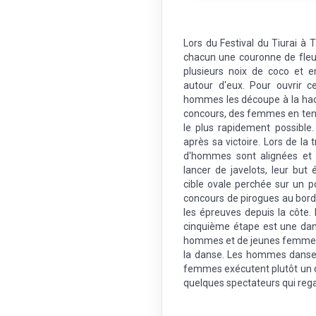
Spectacle d'animaux 
Lors du Festival du Tiurai à
chacun une couronne de fleur 
plusieurs noix de coco et e
autour d'eux. Pour ouvrir c
hommes les découpe à la hac
concours, des femmes en tenue
le plus rapidement possible.
après sa victoire. Lors de la
d'hommes sont alignées et 
lancer de javelots, leur but
cible ovale perchée sur un 
concours de pirogues au bord 
les épreuves depuis la côte. 
cinquième étape est une dan
hommes et de jeunes femmes h
la danse. Les hommes dansen
femmes exécutent plutôt un déh
quelques spectateurs qui rega