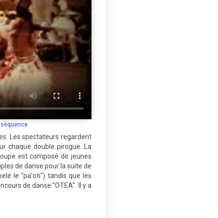
|
Fantasia
|
Percussion
a séquence
ues. Les spectateurs regardent
 sur chaque double pirogue. La
groupe est composé de jeunes
les de danse pour la suite de
 le "pa'oti") tandis que les
oncours de danse "OTEA". Il y a