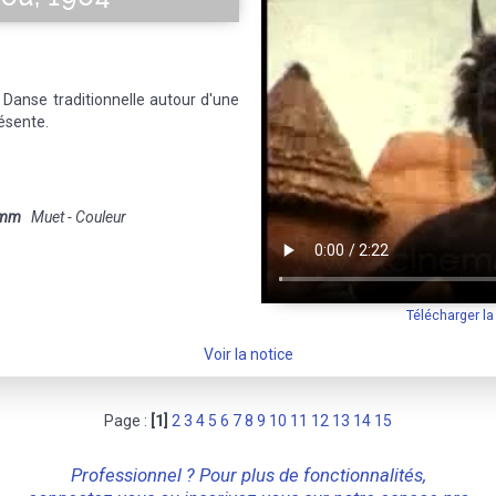
 Danse traditionnelle autour d'une
résente.
 mm
Muet - Couleur
Télécharger l
Voir la notice
Page :
[1]
2
3
4
5
6
7
8
9
10
11
12
13
14
15
Professionnel ? Pour plus de fonctionnalités,