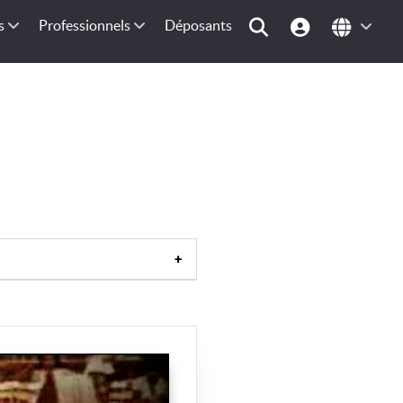
s
Professionnels
Déposants
tacle de plein air
|
Spectacle de
musical
|
Spectacle théatral
|
|
Affiche (spectacle)
|
Artiste
ongleur
|
Magicien
|
Chanteur
|
d'école
|
Ballet
|
Concert
|
Opéra
|
Corrida
|
Spectacle équestre
|