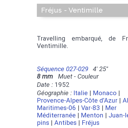
Fréjus - Ventimille
Travelling embarqué, de F
Ventimille.
Séquence 027-029
4' 25''
8 mm
Muet - Couleur
Date :
1952
Géographie :
Italie
|
Monaco
|
Provence-Alpes-Côte d'Azur
|
A
Maritimes-06
|
Var-83
|
Mer
Méditerranée
|
Menton
|
Juan-l
pins
|
Antibes
|
Fréjus