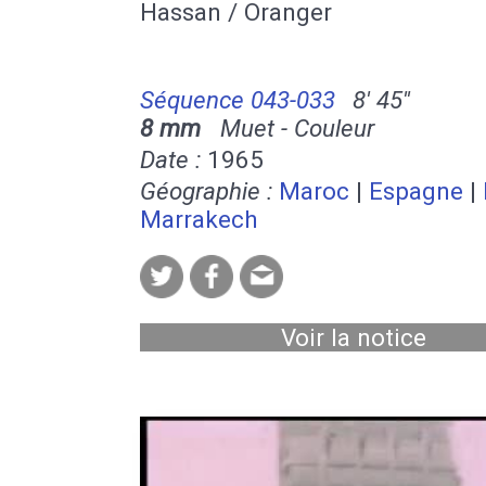
Hassan / Oranger
Séquence 043-033
8' 45''
8 mm
Muet - Couleur
Date :
1965
Géographie :
Maroc
|
Espagne
|
Marrakech
Voir la notice