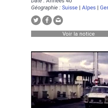
Date :
Années 40
Géographie :
Suisse
|
Alpes
|
Ge
Voir la notice