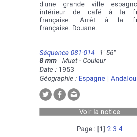
d'une grande ville espagn
intérieur de café à la fr
française. Arrêt à la fro
française. Douane.
Séquence 081-014
1' 56''
8 mm
Muet - Couleur
Date :
1953
Géographie :
Espagne
|
Andalou
Voir la notice
Page :
[1]
2
3
4