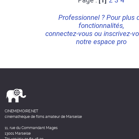
Page :
[1]
2
3
4
Professionnel ? Pour plus 
fonctionnalités,
connectez-vous ou inscrivez-vo
notre espace pro
CINEMEMOIRE.NET
cinémathèque de films amateur de Marseille
11, rue du Commandant Mages
13001 Marseille