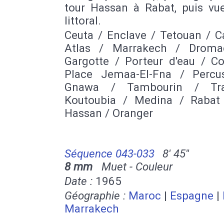
tour Hassan à Rabat, puis vue
littoral.
Ceuta / Enclave / Tetouan / C
Atlas / Marrakech / Droma
Gargotte / Porteur d'eau / Co
Place Jemaa-El-Fna / Percu
Gnawa / Tambourin / Tr
Koutoubia / Medina / Rabat
Hassan / Oranger
Séquence 043-033
8' 45''
8 mm
Muet - Couleur
Date :
1965
Géographie :
Maroc
|
Espagne
|
Marrakech