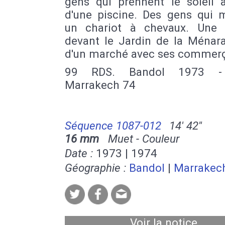
gens qui prennent le soleil 
d'une piscine. Des gens qui 
un chariot à chevaux. Une
devant le Jardin de la Ménara
d'un marché avec ses commerç
99 RDS. Bandol 1973 -
Marrakech 74
Séquence 1087-012
14' 42''
16 mm
Muet - Couleur
Date :
1973 | 1974
Géographie :
Bandol
|
Marrakec
Voir la notice