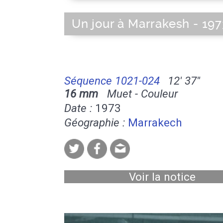
Un jour à Marrakesh - 197
Séquence 1021-024
12' 37''
16 mm
Muet - Couleur
Date :
1973
Géographie :
Marrakech
Voir la notice