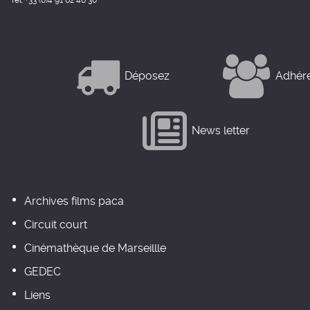
Tél: +33 (0)4 91 62 46 30
Déposez
Adhér
News letter
Archives films paca
Circuit court
Cinémathèque de Marseillle
GEDEC
Liens