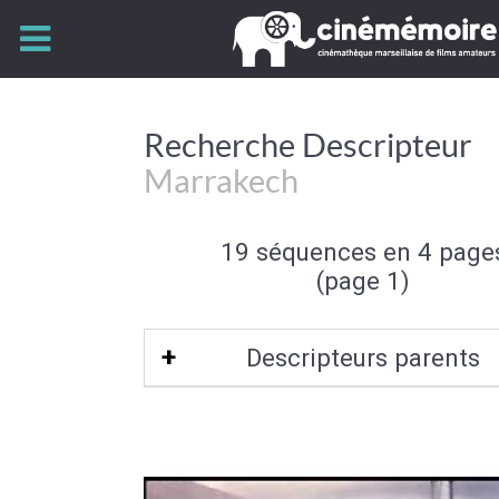
Recherche Descripteur
Marrakech
19 séquences en 4 page
(page 1)
Descripteurs parents
Maroc
|
Afrique du Nord
|
Colonie fra
Bassin méditerranéen
|
Maghreb
|
A