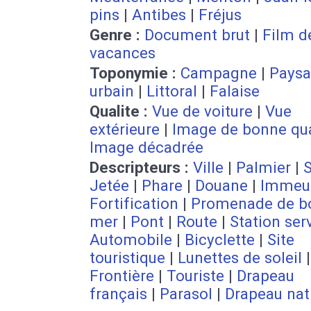
pins
|
Antibes
|
Fréjus
Genre :
Document brut
|
Film d
vacances
Toponymie :
Campagne
|
Pays
urbain
|
Littoral
|
Falaise
Qualite :
Vue de voiture
|
Vue
extérieure
|
Image de bonne qua
Image décadrée
Descripteurs :
Ville
|
Palmier
|
S
Jetée
|
Phare
|
Douane
|
Immeu
Fortification
|
Promenade de b
mer
|
Pont
|
Route
|
Station ser
Automobile
|
Bicyclette
|
Site
touristique
|
Lunettes de soleil
|
Frontière
|
Touriste
|
Drapeau
français
|
Parasol
|
Drapeau nat