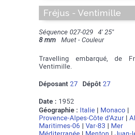
Fréjus - Ventimille
Séquence 027-029
4' 25''
8 mm
Muet - Couleur
Travelling embarqué, de F
Ventimille.
Déposant
27
Dépôt
27
Date :
1952
Géographie :
Italie
|
Monaco
|
Provence-Alpes-Côte d'Azur
|
A
Maritimes-06
|
Var-83
|
Mer
Méditerranée
|
Menton
|
Juan-l