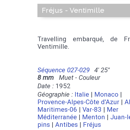
Fréjus - Ventimille
Travelling embarqué, de F
Ventimille.
Séquence 027-029
4' 25''
8 mm
Muet - Couleur
Date :
1952
Géographie :
Italie
|
Monaco
|
Provence-Alpes-Côte d'Azur
|
A
Maritimes-06
|
Var-83
|
Mer
Méditerranée
|
Menton
|
Juan-l
pins
|
Antibes
|
Fréjus