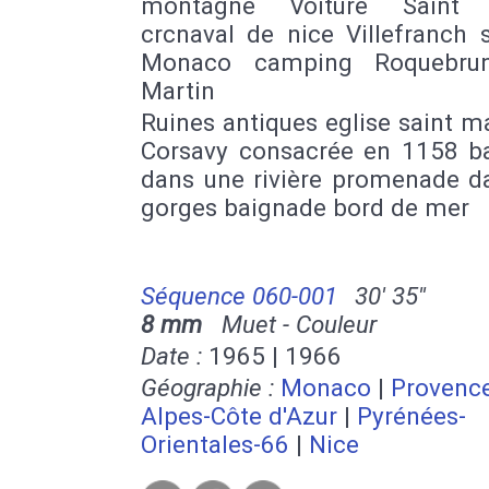
montagne Voiture Saint 
crcnaval de nice Villefranch 
Monaco camping Roquebru
Martin
Ruines antiques eglise saint m
Corsavy consacrée en 1158 b
dans une rivière promenade d
gorges baignade bord de mer
Séquence 060-001
30' 35''
8 mm
Muet - Couleur
Date :
1965 | 1966
Géographie :
Monaco
|
Provenc
Alpes-Côte d'Azur
|
Pyrénées-
Orientales-66
|
Nice