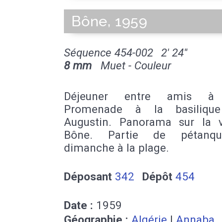
Bône, 1959
Séquence 454-002
2' 24''
8 mm
Muet - Couleur
Déjeuner entre amis à
Promenade à la basilique
Augustin. Panorama sur la v
Bône. Partie de pétanq
dimanche à la plage.
Déposant
342
Dépôt
454
Date :
1959
Géographie :
Algérie
|
Annaba