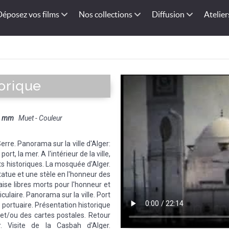
Déposez vos films
Nos collections
Diffusion
Atelier
torique
8 mm
Muet - Couleur
re. Panorama sur la ville d'Alger:
port, la mer. A l'intérieur de la ville,
 historiques. La mosquée d'Alger.
statue et une stèle en l'honneur des
aise libres morts pour l'honneur et
iculaire. Panorama sur la ville. Port
 portuaire. Présentation historique
 et/ou des cartes postales. Retour
er. Visite de la Casbah d'Alger.