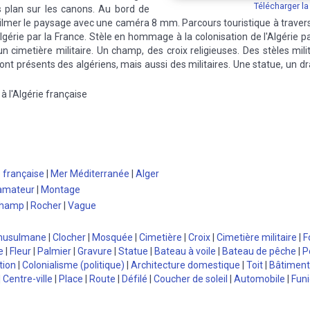
Télécharger l
 plan sur les canons. Au bord de
ilmer le paysage avec une caméra 8 mm. Parcours touristique à travers 
'Algérie par la France. Stèle en hommage à la colonisation de l'Algérie pa
un cimetière militaire. Un champ, des croix religieuses. Des stèles milit
Sont présents des algériens, mais aussi des militaires. Une statue, un d
à l'Algérie française
 française
|
Mer Méditerranée
|
Alger
 amateur
|
Montage
hamp
|
Rocher
|
Vague
 musulmane
|
Clocher
|
Mosquée
|
Cimetière
|
Croix
|
Cimetière militaire
|
F
e
|
Fleur
|
Palmier
|
Gravure
|
Statue
|
Bateau à voile
|
Bateau de pêche
|
P
tion
|
Colonialisme (politique)
|
Architecture domestique
|
Toit
|
Bâtiment
|
Centre-ville
|
Place
|
Route
|
Défilé
|
Coucher de soleil
|
Automobile
|
Funi