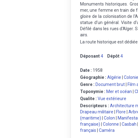
Monuments historiques. Gros
mer, une femme en train de f
gloire de la colonisation de l
statue d'un général. Visite d'
Défilé dans les rues d'Alger. 
airs.
La route historique est dédiée 
Déposant
4
Dépôt
4
Date :
1958
Géographie :
Algérie
|
Colonie
Genre :
Document brut
|
Film
Toponymie :
Mer et océan
|
C
Qualite :
Vue extérieure
Descripteurs :
Architecture
Drapeau militaire
|
Flore
|
Arbr
(maritime)
|
Colon
|
Manifesta
française)
|
Colonne
|
Casbah
français
|
Caméra