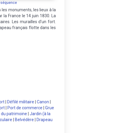
a séquence
les monuments, les lieux à la
r la France le 14 juin 1830. La
aires. Les murailles d'un fort.
rapeau français flotte dans les
ort
|
Défilé militaire
|
Canon
|
ort
|
Port de commerce
|
Grue
 du patrimoine
|
Jardin (à la
culaire
|
Belvédère
|
Drapeau