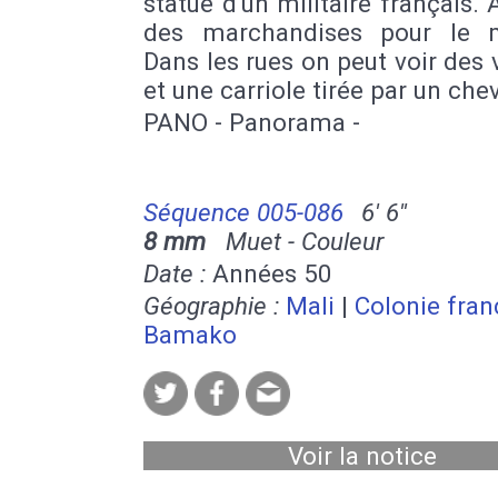
statue d'un militaire français. 
des marchandises pour le 
Dans les rues on peut voir des 
et une carriole tirée par un chev
PANO - Panorama -
Séquence 005-086
6' 6''
8 mm
Muet - Couleur
Date :
Années 50
Géographie :
Mali
|
Colonie fran
Bamako
Voir la notice