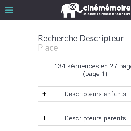
Recherche Descripteur
Place
134 séquences en 27 pag
(page 1)
Descripteurs enfants
Esplanade
|
Place de la mairie
|
Pla
Descripteurs parents
marché
|
Place du village