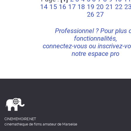
14
15
16
17
18
19
20
21
22
2
26
27
Professionnel ? Pour plus 
fonctionnalités,
connectez-vous ou inscrivez-vo
notre espace pro
CINEMEMOIRE.NET
cinémathèque de films amateur de Marseille