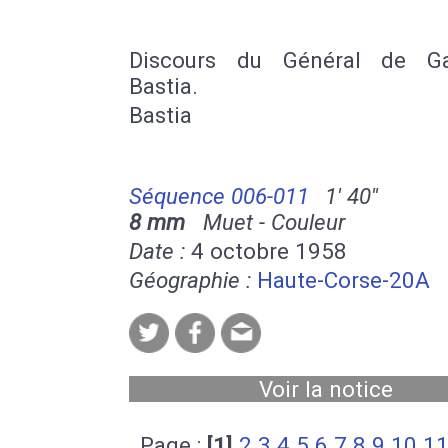
Discours du Général de Ga
Bastia.
Bastia
Séquence 006-011
1' 40''
8 mm
Muet - Couleur
Date :
4 octobre 1958
Géographie :
Haute-Corse-20A
Voir la notice
Page :
[1]
2
3
4
5
6
7
8
9
10
1