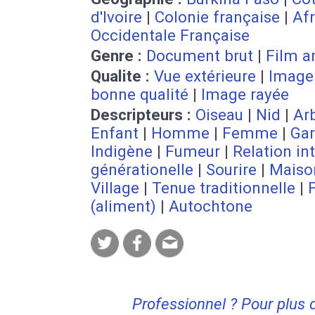
d'Ivoire
|
Colonie française
|
Af
Occidentale Française
Genre :
Document brut
|
Film a
Qualite :
Vue extérieure
|
Image
bonne qualité
|
Image rayée
Descripteurs :
Oiseau
|
Nid
|
Ar
Enfant
|
Homme
|
Femme
|
Ga
Indigène
|
Fumeur
|
Relation int
générationelle
|
Sourire
|
Maiso
Village
|
Tenue traditionnelle
|
F
(aliment)
|
Autochtone
Professionnel ? Pour plus 