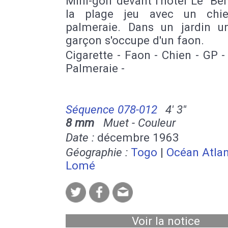
Mini-golf devant l'hôtel Le "Bén
la plage jeu avec un chie
palmeraie. Dans un jardin u
garçon s'occupe d'un faon.
Cigarette - Faon - Chien - GP 
Palmeraie -
Séquence 078-012
4' 3''
8 mm
Muet - Couleur
Date :
décembre 1963
Géographie :
Togo
|
Océan Atlan
Lomé
Voir la notice