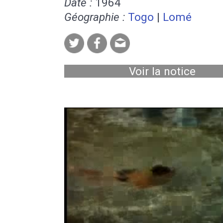
Date :
1964
Géographie :
Togo
|
Lomé
Voir la notice