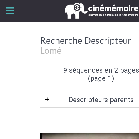
Recherche Descripteur
Lomé
9 séquences en 2 pages
(page 1)
Descripteurs parents
Togo
|
Afrique Occidentale
|
Colonie f
Afrique
|
Afrique noire