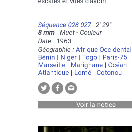
escales et vues d'avion.
Séquence 028-027
2' 29''
8 mm
Muet - Couleur
Date :
1963
Géographie :
Afrique Occidenta
Bénin
|
Niger
|
Togo
|
Paris-75
|
Marseille
|
Marignane
|
Océan
Atlantique
|
Lomé
|
Cotonou
Voir la notice