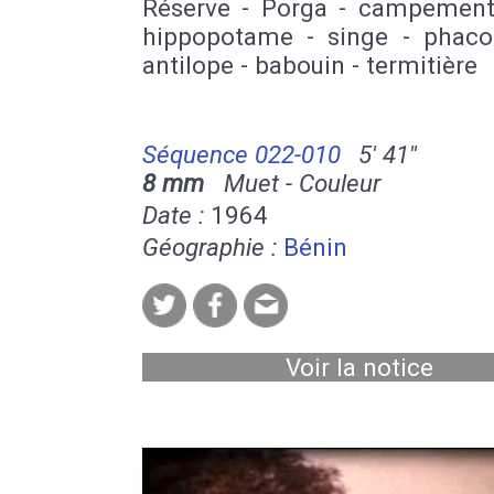
Réserve - Porga - campement
hippopotame - singe - phaco
antilope - babouin - termitière
Séquence 022-010
5' 41''
8 mm
Muet - Couleur
Date :
1964
Géographie :
Bénin
Voir la notice