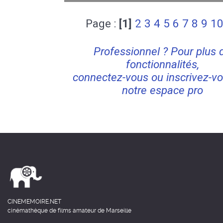
Page :
[1]
2
3
4
5
6
7
8
9
1
Professionnel ? Pour plus 
fonctionnalités,
connectez-vous ou inscrivez-vo
notre espace pro
CINEMEMOIRE.NET
cinémathèque de films amateur de Marseille