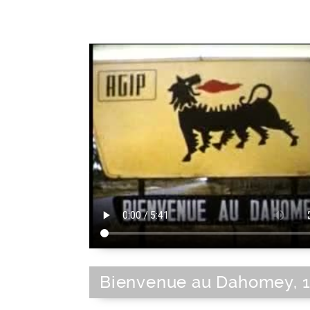
Afrique Occidentale
|
Afrique Occid
Française
|
Afrique
|
Afrique noire
|
C
française
Bienvenue au Dahomey, 