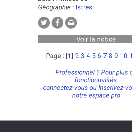
Géographie :
Istres
Voir la notice
Page :
[1]
2
3
4
5
6
7
8
9
10
Professionnel ? Pour plus 
fonctionnalités,
connectez-vous ou inscrivez-vo
notre espace pro