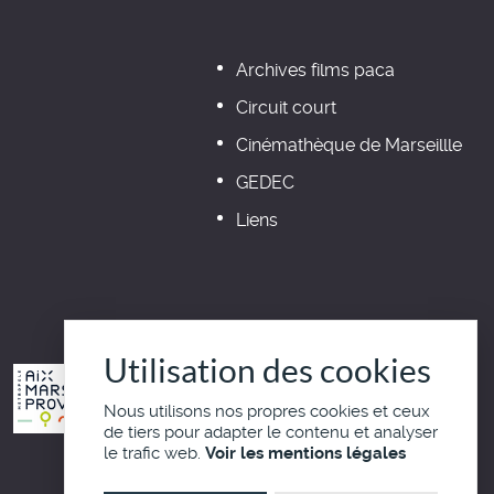
Archives films paca
Circuit court
Cinémathèque de Marseillle
GEDEC
Liens
Utilisation des cookies
Nous utilisons nos propres cookies et ceux
de tiers pour adapter le contenu et analyser
le trafic web.
Voir les mentions légales
Haut de page