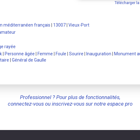
Télécharger l
n méditerranéen français
|
13007
|
Vieux-Port
 amateur
e rayée
k
|
Personne âgée
|
Femme
|
Foule
|
Sourire
|
Inauguration
|
Monument a
itaire
|
Général de Gaulle
Professionnel ? Pour plus de fonctionnalités,
connectez-vous ou inscrivez-vous sur notre espace pro