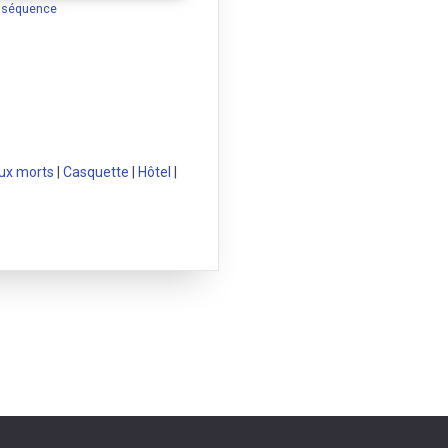
a séquence
ux morts
|
Casquette
|
Hôtel
|