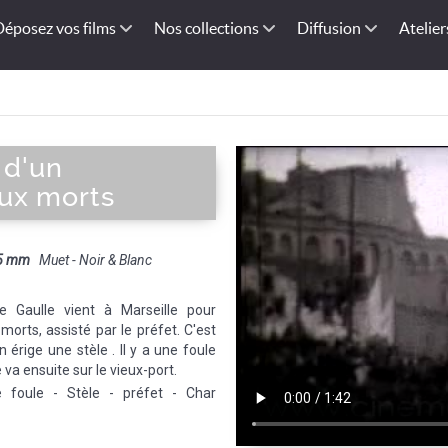
Déposez vos films
Nos collections
Diffusion
Atelier
 d'un
ux morts
5 mm
Muet - Noir & Blanc
e Gaulle vient à Marseille pour
rts, assisté par le préfet. C'est
 érige une stèle . Il y a une foule
va ensuite sur le vieux-port.
e foule - Stèle - préfet - Char