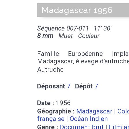
Madagascar 1956
Séquence 007-011
11' 30''
8 mm
Muet - Couleur
Famille Européenne impl
Madagascar, élevage d'autruche
Autruche
Déposant
7
Dépôt
7
Date :
1956
Géographie :
Madagascar
|
Col
française
|
Océan Indien
Genre :
Document brut
|
Film a