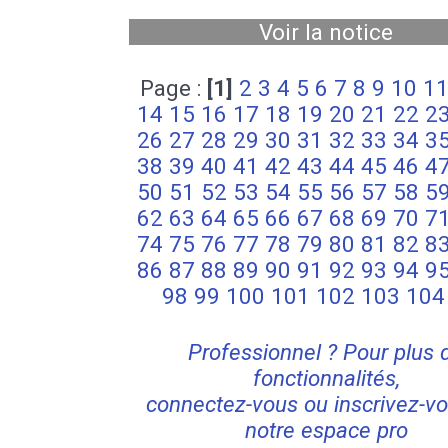
Voir la notice
Page :
[1]
2
3
4
5
6
7
8
9
10
1
14
15
16
17
18
19
20
21
22
2
26
27
28
29
30
31
32
33
34
3
38
39
40
41
42
43
44
45
46
4
50
51
52
53
54
55
56
57
58
5
62
63
64
65
66
67
68
69
70
7
74
75
76
77
78
79
80
81
82
8
86
87
88
89
90
91
92
93
94
9
98
99
100
101
102
103
104
Professionnel ? Pour plus 
fonctionnalités,
connectez-vous ou inscrivez-vo
notre espace pro