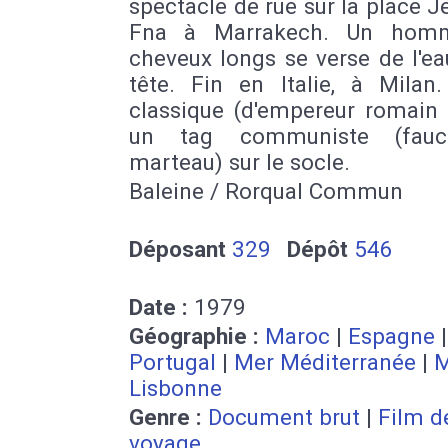
spectacle de rue sur la place 
Fna à Marrakech. Un hom
cheveux longs se verse de l'ea
tête. Fin en Italie, à Milan.
classique (d'empereur romain 
un tag communiste (fauci
marteau) sur le socle.
Baleine / Rorqual Commun
Déposant
329
Dépôt
546
Date :
1979
Géographie :
Maroc
|
Espagne
Portugal
|
Mer Méditerranée
|
M
Lisbonne
Genre :
Document brut
|
Film d
voyage